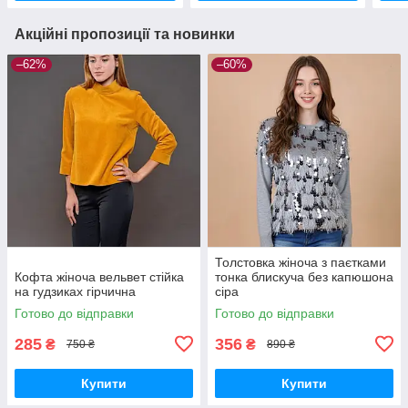
Акційні пропозиції та новинки
–62%
–60%
Толстовка жіноча з паєтками
Кофта жіноча вельвет стійка
тонка блискуча без капюшона
на гудзиках гірчична
сіра
Готово до відправки
Готово до відправки
285
356
₴
₴
750 ₴
890 ₴
Купити
Купити