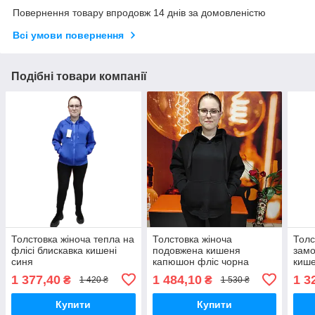
Повернення товару впродовж 14 днів за домовленістю
Всі умови повернення
Подібні товари компанії
Толстовка жіноча тепла на
Толстовка жіноча
Толс
флісі блискавка кишені
подовжена кишеня
замо
синя
капюшон фліс чорна
кише
1 377,40
1 484,10
1 3
₴
₴
1 420 ₴
1 530 ₴
Купити
Купити