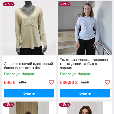
–35%
–19%
Толстовка женская капюшон
Лонгслів жіночий однотонний
кофта двонитка біла з
бавовна трикотаж беж
чорним
Готово до відправки
Готово до відправки
546
639,90
₴
₴
840 ₴
790 ₴
Купити
Купити
–15%
–15%