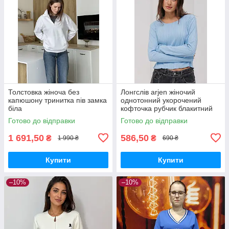
Толстовка жіноча без
Лонгслів arjen жіночий
капюшону тринитка пів замка
однотонний укорочений
біла
кофточка рубчик блакитний
Готово до відправки
Готово до відправки
1 691,50
586,50
₴
₴
1 990 ₴
690 ₴
Купити
Купити
–10%
–10%