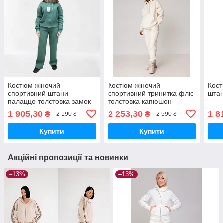
Костюм жіночий
Костюм жіночий
Кост
спортивний штани
спортивний тринитка фліс
штан
палаццо толстовка замок
толстовка капюшон
м'ятний
молочний
1 905,30
2 253,30
1 8
₴
₴
2 190 ₴
2 590 ₴
Купити
Купити
Акційні пропозиції та новинки
–13%
–13%