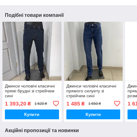
Подібні товари компанії
Джинси чоловічі класичні
Джинси чоловічі класичні
Джин
прямі брудні зі стрейчем
прямого силуету зі
прям
сині
стрейчем сині
розм
1 393,20
1 485
1 6
₴
₴
1 620 ₴
1 650 ₴
Купити
Купити
Акційні пропозиції та новинки