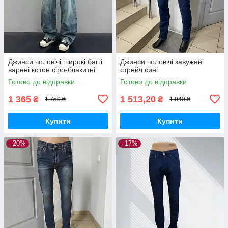
Джинси чоловічі широкі баггі
Джинси чоловічі завужені
варені котон сіро-блакитні
стрейч сині
Готово до відправки
Готово до відправки
1 365
1 513,20
₴
₴
1 750 ₴
1 940 ₴
Купити
Купити
–20%
–17%