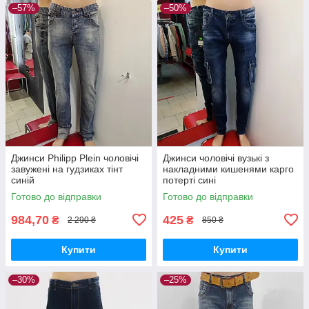
–57%
–50%
Джинси Philipp Plein чоловічі
Джинси чоловічі вузькі з
завужені на гудзиках тінт
накладними кишенями карго
синій
потерті сині
Готово до відправки
Готово до відправки
984,70
425
₴
₴
2 290 ₴
850 ₴
Купити
Купити
–30%
–25%