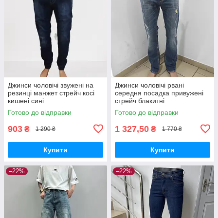
Джинси чоловічі звужені на
Джинси чоловічі рвані
резинці манжет стрейч косі
середня посадка привужені
кишені сині
стрейч блакитні
Готово до відправки
Готово до відправки
903
1 327,50
₴
₴
1 290 ₴
1 770 ₴
Купити
Купити
–22%
–22%