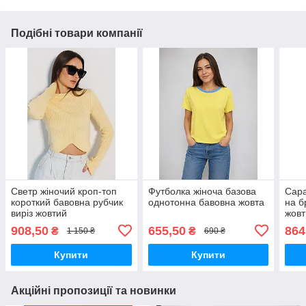
Подібні товари компанії
Светр жіночий кроп-топ
Футболка жіноча базова
Сара
короткий бавовна рубчик
однотонна бавовна жовта
на б
виріз жовтий
жовт
908,50
655,50
864
₴
₴
1 150 ₴
690 ₴
Купити
Купити
Акційні пропозиції та новинки