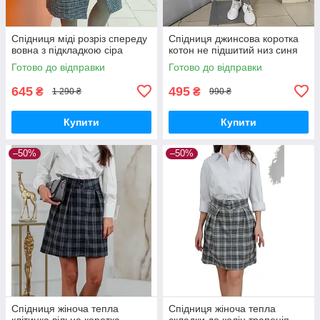
Спідниця міді розріз спереду
Спідниця джинсова коротка
вовна з підкладкою сіра
котон не підшитий низ синя
Готово до відправки
Готово до відправки
645
495
₴
₴
1 290 ₴
990 ₴
Купити
Купити
–50%
–50%
Спідниця жіноча тепла
Спідниця жіноча тепла
клітинка вільна коротка
складки до колін трапеція