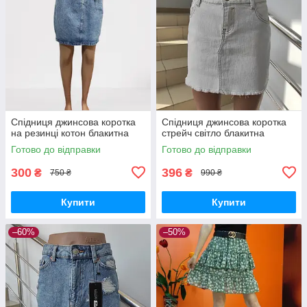
Спідниця джинсова коротка
Спідниця джинсова коротка
на резинці котон блакитна
стрейч світло блакитна
Готово до відправки
Готово до відправки
300
396
₴
₴
750 ₴
990 ₴
Купити
Купити
–60%
–50%