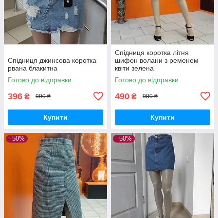
Спідниця коротка літня
Cпідниця джинсова коротка
шифон волани з ременем
рвана блакитна
квіти зелена
Готово до відправки
Готово до відправки
396
490
₴
₴
990 ₴
980 ₴
Купити
Купити
–50%
–50%