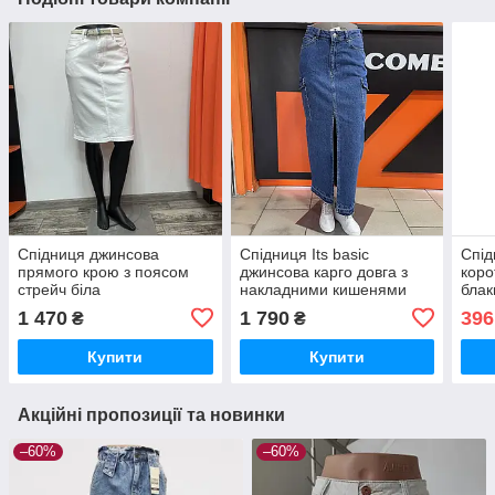
Спідниця джинсова
Спідниця Its basic
Спід
прямого крою з поясом
джинсова карго довга з
коро
стрейч біла
накладними кишенями
блак
синя
1 470
1 790
396
₴
₴
Купити
Купити
Акційні пропозиції та новинки
–60%
–60%