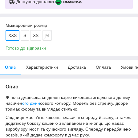
Доступна доставка
Міжнародний розмір
XXS
S
XS
M
Готово до відправки
Опис
Характеристики
Доставка
Оплата
Умови п
Опис
Жіноча джинсова спідниця карго виконана зі щільного деніму
насичен
ого джин
сового кольору. Модель без стрейчу, добре
тримає форму та виглядає стильно.
Спідниця має п’ять кишень: класичні спереду й ззаду, а також
додаткову бокову кишеню з клапаном на кнопці, що надає
виробу зручності та сучасного вигляду. Спереду передбачено
розріз, який додає комфорту під час руху.