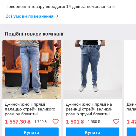
Повернення товару впродовж 14 днів за домовленістю
Всі умови повернення
Подібні товари компанії
Джинси жіночі прямі
Джинси жіночі прямі на
Джин
палаццо стрейч великого
резинці стрейч великий
пала
розміру блакитні
розмір зручні блакитні
1 557,30
1 501
1 4
₴
₴
1 790 ₴
1 580 ₴
Купити
Купити