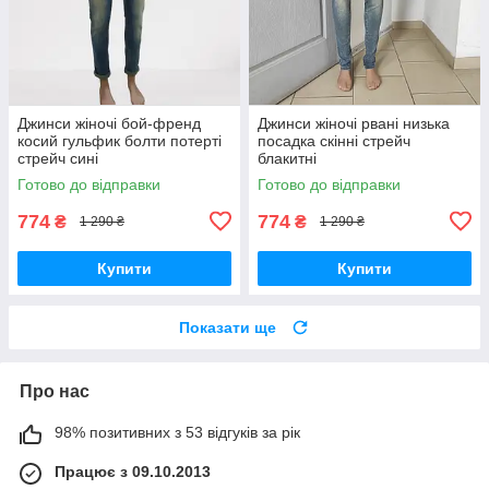
Джинси жіночі бой-френд
Джинси жіночі рвані низька
косий гульфик болти потерті
посадка скінні стрейч
стрейч сині
блакитні
Готово до відправки
Готово до відправки
774
774
₴
₴
1 290 ₴
1 290 ₴
Купити
Купити
Показати ще
Про нас
98% позитивних з 53 відгуків за рік
Працює з 09.10.2013