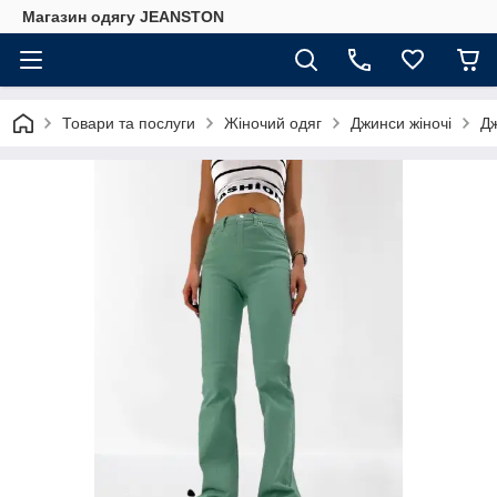
Магазин одягу JEANSTON
Товари та послуги
Жіночий одяг
Джинси жіночі
Дж