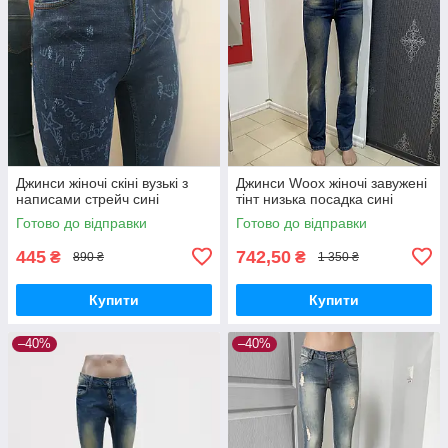
Джинси жіночі скіні вузькі з
Джинси Woox жіночі завужені
написами стрейч сині
тінт низька посадка сині
Готово до відправки
Готово до відправки
445
742,50
₴
₴
890 ₴
1 350 ₴
Купити
Купити
–40%
–40%