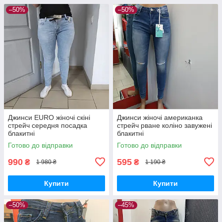
–50%
–50%
Джинси EURO жіночі скіні
Джинси жіночі американка
стрейч середня посадка
стрейч рване коліно завужені
блакитні
блакитні
Готово до відправки
Готово до відправки
990
595
₴
₴
1 980 ₴
1 190 ₴
Купити
Купити
–50%
–45%