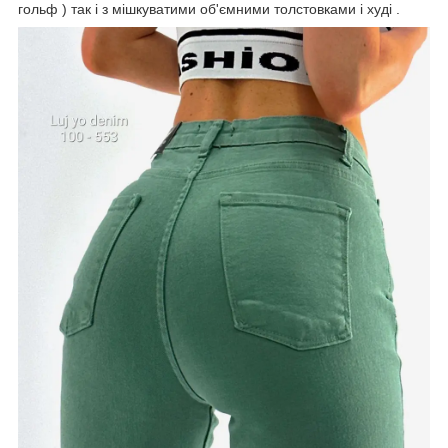
гольф ) так і з мішкуватими об'ємними толстовками і худі .