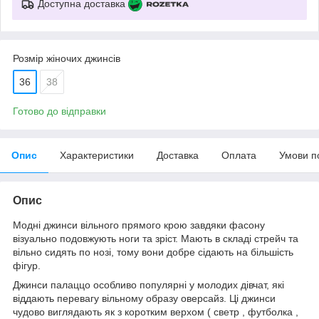
Доступна доставка
Розмір жіночих джинсів
36
38
Готово до відправки
Опис
Характеристики
Доставка
Оплата
Умови п
Опис
Модні джинси вільного прямого крою завдяки фасону
візуально подовжують ноги та зріст. Мають в складі стрейч та
вільно сидять по нозі, тому вони добре сідають на більшість
фігур.
Джинси палаццо особливо популярні у молодих дівчат, які
віддають перевагу вільному образу оверсайз. Ці джинси
чудово виглядають як з коротким верхом ( светр , футболка ,