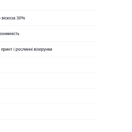
 віскоза 30%
роникність
 принт і рослинні візерунки
о