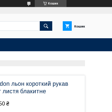
Кошик
Кошик
don льон короткий рукав
т листя блакитне
50 ₴