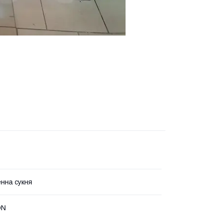
нна сукня
ON