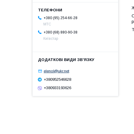
Ж
С
+380 (95) 254-66-28
р
МТС
Т
+380 (68) 880-90-38
Київстар
elenol@ukr.net
+380952546628
+380933193626