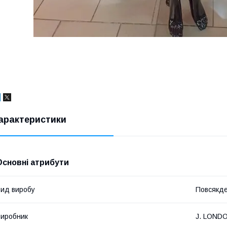
арактеристики
Основні атрибути
ид виробу
Повсякде
иробник
J. LOND