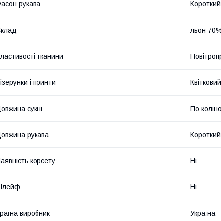
асон рукава
Короткий
Склад
льон 70%
ластивості тканини
Повітроп
ізерунки і принти
Квітковий
овжина сукні
По колін
овжина рукава
Короткий
аявність корсету
Ні
Шлейф
Ні
раїна виробник
Україна