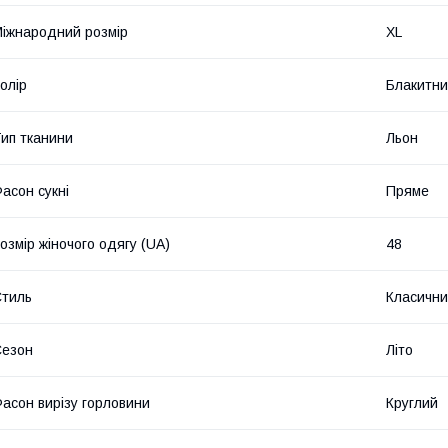
іжнародний розмір
XL
олір
Блакитн
ип тканини
Льон
асон сукні
Пряме
озмір жіночого одягу (UA)
48
тиль
Класичн
Сезон
Літо
асон вирізу горловини
Круглий