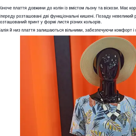
іноче плаття довжини до колін із вмістом льону та віскози. Має кор
переду розташовані дві функціональні кишені. Позаду невеликий роз
озташований принт у формі листя різних кольорів.
алія й низ плаття залишаються вільними, забезпечуючи комфорт і