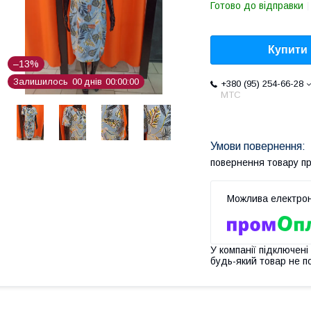
Готово до відправки
Купити
–13%
Залишилось
0
0
днів
0
0
0
0
0
0
+380 (95) 254-66-28
МТС
повернення товару п
У компанії підключені
будь-який товар не п