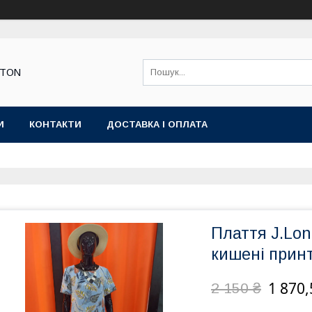
STON
И
КОНТАКТИ
ДОСТАВКА І ОПЛАТА
Плаття J.Lon
кишені прин
1 870,
2 150 ₴