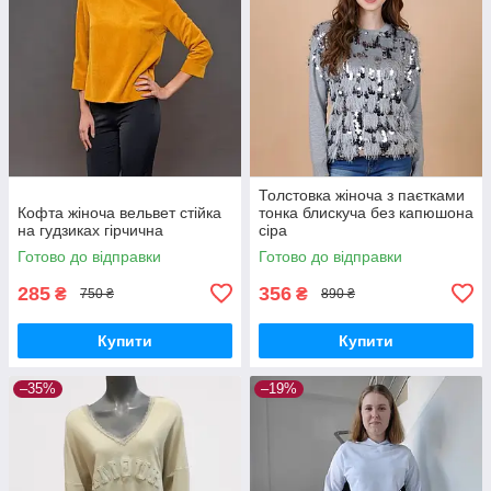
Толстовка жіноча з паєтками
Кофта жіноча вельвет стійка
тонка блискуча без капюшона
на гудзиках гірчична
сіра
Готово до відправки
Готово до відправки
285
356
₴
₴
750 ₴
890 ₴
Купити
Купити
–35%
–19%