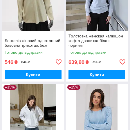
Толстовка женская капюшон
Лонгслів жіночий однотонний
кофта двонитка біла з
бавовна трикотаж беж
чорним
Готово до відправки
Готово до відправки
546
639,90
₴
₴
840 ₴
790 ₴
Купити
Купити
–15%
–15%