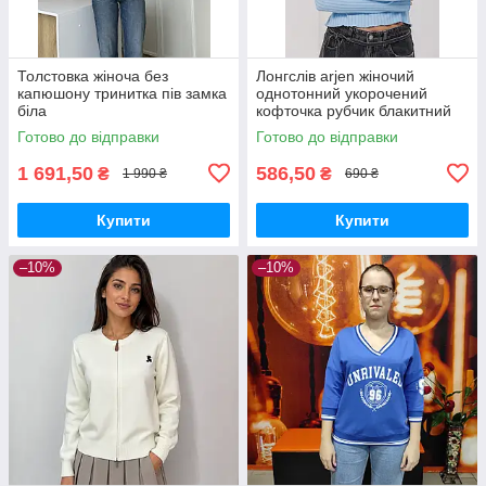
Толстовка жіноча без
Лонгслів arjen жіночий
капюшону тринитка пів замка
однотонний укорочений
біла
кофточка рубчик блакитний
Готово до відправки
Готово до відправки
1 691,50
586,50
₴
₴
1 990 ₴
690 ₴
Купити
Купити
–10%
–10%