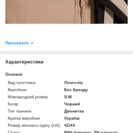
Приховати
Характеристики
Основні
Вид толстовок
Лонгслів
Виробник
Без бренду
Міжнародний розмір
S-M
Колір
Чорний
Тип тканини
Двонитка
Країна виробник
Україна
Розмір жіночого одягу (UA)
42/44
Склад
95% бавовна, 5% еластан