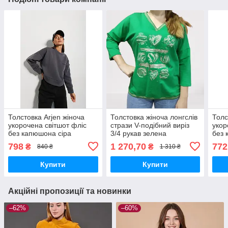
Толстовка Arjen жіноча
Толстовка жіноча лонгслів
Толс
укорочена світшот фліс
стрази V-подібний виріз
укор
без капюшона сіра
3/4 рукав зелена
без 
798
1 270,70
772
₴
₴
840 ₴
1 310 ₴
Купити
Купити
Акційні пропозиції та новинки
–62%
–60%