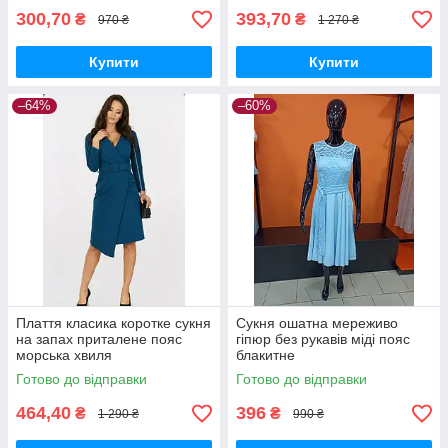
300,70
393,70
₴
₴
970 ₴
1 270 ₴
Купити
Купити
–64%
–60%
Плаття класика коротке сукня
Сукня ошатна мереживо
на запах приталене пояс
гіпюр без рукавів міді пояс
морська хвиля
блакитне
Готово до відправки
Готово до відправки
464,40
396
₴
₴
1 290 ₴
990 ₴