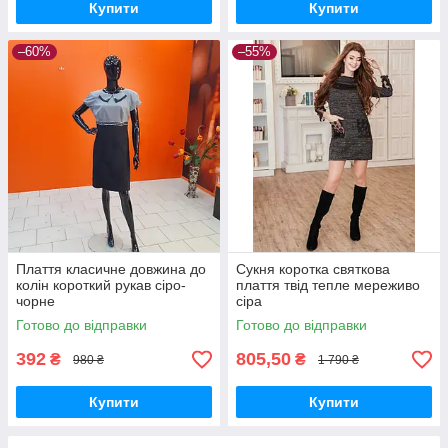
Купити
Купити
–60%
–55%
Плаття класичне довжина до
Сукня коротка святкова
колін короткий рукав сіро-
плаття твід тепле мереживо
чорне
сіра
Готово до відправки
Готово до відправки
392
805,50
₴
₴
980 ₴
1 790 ₴
Купити
Купити