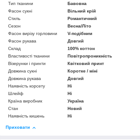
Тип тканини
Бавовна
Фасон сукні
Вільний крій
Стиль
Романтичний
Сезон
Весна/Літо
Фасон вирізу горловини
V-подібним
Фасон рукава
Довгий
Склад
100% коттон
Властивості тканини
Повітропроникність
Візерунки і принти
Квітковий принт
Довжина сукні
Коротке / міні
Довжина рукава
Довгий
Наявність корсету
Ні
Шлейф
Ні
Країна виробник
Україна
Стан
Новий
Наявність кишень
Ні
Приховати