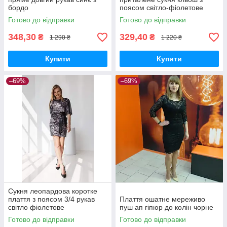
бордо
поясом світло-фіолетове
Готово до відправки
Готово до відправки
348,30
329,40
₴
₴
1 290 ₴
1 220 ₴
Купити
Купити
–69%
–69%
Сукня леопардова коротке
плаття з поясом 3/4 рукав
Плаття ошатне мереживо
світло фіолетове
пуш ап гіпюр до колін чорне
Готово до відправки
Готово до відправки