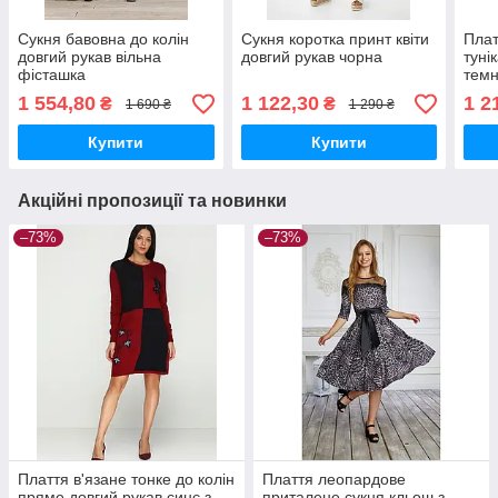
Сукня бавовна до колін
Сукня коротка принт квіти
Плат
довгий рукав вільна
довгий рукав чорна
туні
фісташка
темн
1 554,80
1 122,30
1 2
₴
₴
1 690 ₴
1 290 ₴
Купити
Купити
Акційні пропозиції та новинки
–73%
–73%
Плаття в'язане тонке до колін
Плаття леопардове
пряме довгий рукав синє з
приталене сукня кльош з