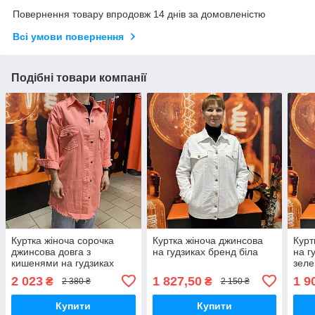
Повернення товару впродовж 14 днів за домовленістю
Всі умови повернення
Подібні товари компанії
Куртка жіноча сорочка
Куртка жіноча джинсова
Курт
джинсова довга з
на гудзиках бренд біла
на г
кишенями на гудзиках
зеле
корал
2 023
1 827,50
1 9
₴
₴
2 380 ₴
2 150 ₴
Купити
Купити