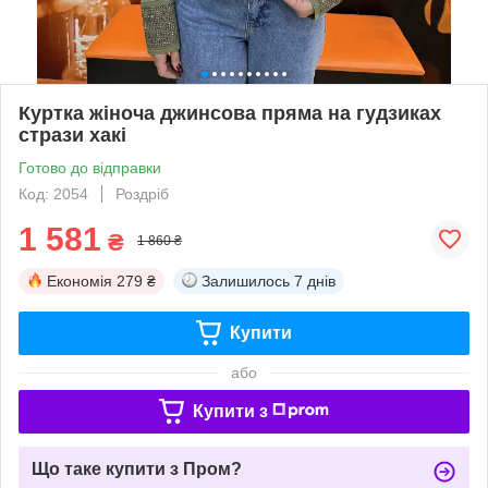
Куртка жіноча джинсова пряма на гудзиках
стрази хакі
Готово до відправки
Код: 2054
Роздріб
1 581
₴
1 860 ₴
Економія
279 ₴
Залишилось
7 днів
Купити
або
Купити з
Що таке купити з Пром?