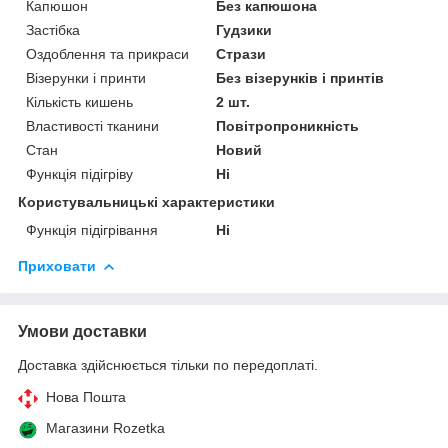
Капюшон
Без капюшона
Застібка
Гудзики
Оздоблення та прикраси
Стрази
Візерунки і принти
Без візерунків і принтів
Кількість кишень
2 шт.
Властивості тканини
Повітропроникність
Стан
Новий
Функція підігріву
Ні
Користувальницькі характеристики
Функція підігрівання
Ні
Приховати
Умови доставки
Доставка здійснюється тільки по передоплаті.
Нова Пошта
Магазини Rozetka