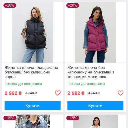
–20%
–20%
Жилетка жіноча плащівка на
Жилетка жіноча без
блискавці без капюшону
капюшону на блискавці з
чорна
кишенями малинова
Готово до відправки
Готово до відправки
2 992
2 992
₴
₴
3 740 ₴
3 740 ₴
Купити
Купити
–19%
–19%