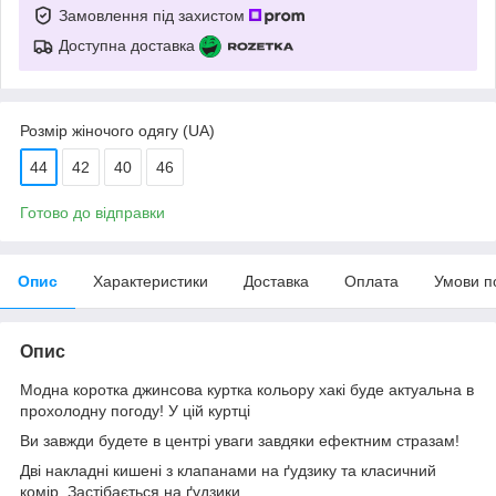
Замовлення під захистом
Доступна доставка
Розмір жіночого одягу (UA)
44
42
40
46
Готово до відправки
Опис
Характеристики
Доставка
Оплата
Умови п
Опис
Модна коротка джинсова куртка кольору хакі буде актуальна в
прохолодну погоду! У цій куртці
Ви завжди будете в центрі уваги завдяки ефектним стразам!
Дві накладні кишені з клапанами на ґудзику та класичний
комір. Застібається на ґудзики.