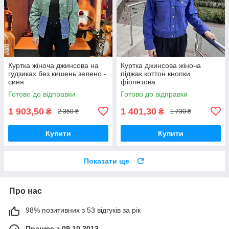
Куртка жіноча джинсова на
Куртка джинсова жіноча
гудзиках без кишень зелено -
піджак коттон кнопки
синя
фіолетова
Готово до відправки
Готово до відправки
1 903,50
1 401,30
₴
₴
2 350 ₴
1 730 ₴
Купити
Купити
Показати ще
Про нас
98% позитивних з 53 відгуків за рік
Працює з 09.10.2013