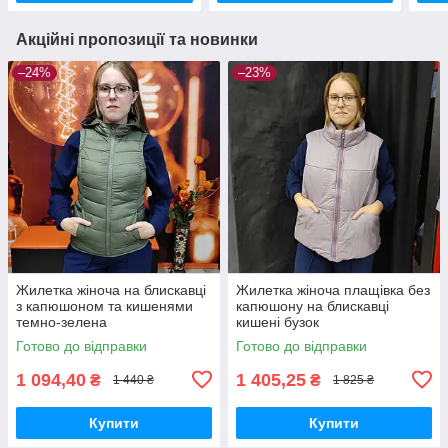
Акційні пропозиції та новинки
–24%
–23%
Жилетка жіноча на блискавці
Жилетка жіноча плащівка без
з капюшоном та кишенями
капюшону на блискавці
темно-зелена
кишені бузок
Готово до відправки
Готово до відправки
1 094,40
1 405,25
₴
₴
1 440 ₴
1 825 ₴
Купити
Купити