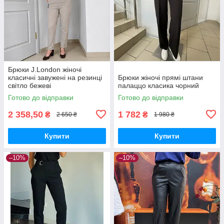
Брюки J.London жіночі
класичні завужені на резинці
Брюки жіночі прямі штани
світло бежеві
палаццо класика чорний
Готово до відправки
Готово до відправки
2 358,50
1 782
₴
₴
2 650 ₴
1 980 ₴
Купити
Купити
–10%
–10%