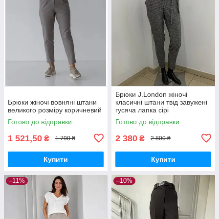
Брюки J.London жіночі
Брюки жіночі вовняні штани
класичні штани твід завужені
великого розміру коричневий
гусяча лапка сірі
Готово до відправки
Готово до відправки
1 521,50
2 380
₴
₴
1 790 ₴
2 800 ₴
Купити
Купити
–11%
–10%