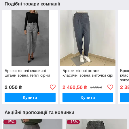
Подібні товари компанії
Брюки жіночі класичні
Брюки жіночі штани
Брюк
штани вовна теплі сірий
класичні вовна виточки сірі
клас
заву
2 050
2 460,50
2 3
₴
₴
2 590 ₴
Купити
Купити
Акційні пропозиції та новинки
–15%
–15%