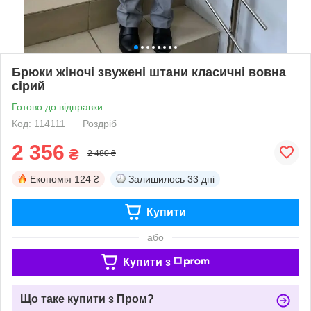
Брюки жіночі звужені штани класичні вовна
сірий
Готово до відправки
Код: 114111
Роздріб
2 356
₴
2 480 ₴
Економія
124 ₴
Залишилось
33 дні
Купити
або
Купити з
Що таке купити з Пром?