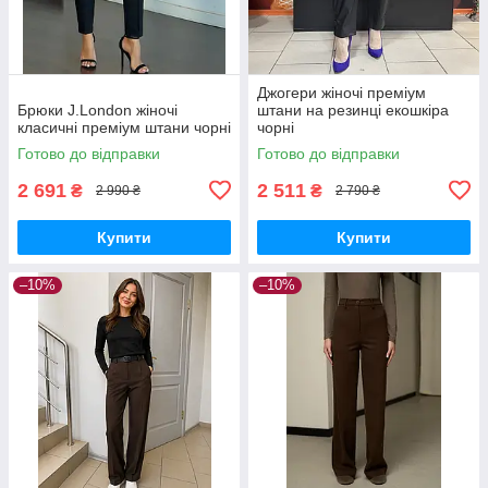
Джогери жіночі преміум
Брюки J.London жіночі
штани на резинці екошкіра
класичні преміум штани чорні
чорні
Готово до відправки
Готово до відправки
2 691
2 511
₴
₴
2 990 ₴
2 790 ₴
Купити
Купити
–10%
–10%