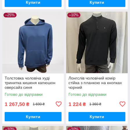
Купити
Купити
–25%
–10%
Толстовка чоловіча худі
Лонгслів чоловічий комір
тринитка кишеня капюшон
стійка з планкою на кнопках
оверсайз синя
чорний
Готово до відправки
Готово до відправки
1 267,50
1 224
₴
₴
1 690 ₴
1 360 ₴
Купити
Купити
–10%
–10%