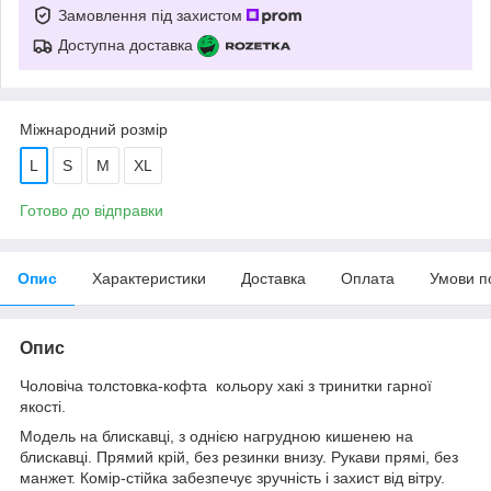
Замовлення під захистом
Доступна доставка
Міжнародний розмір
L
S
M
XL
Готово до відправки
Опис
Характеристики
Доставка
Оплата
Умови п
Опис
Чоловіча толстовка-кофта кольору хакі з тринитки гарної
якості.
Модель на блискавці, з однією нагрудною кишенею на
блискавці. Прямий крій, без резинки внизу. Рукави прямі, без
манжет. Комір-стійка забезпечує зручність і захист від вітру.