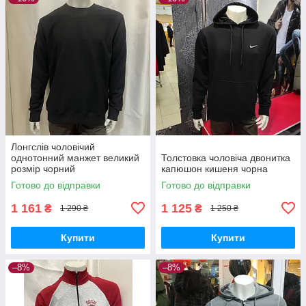
Лонгслів чоловічий
однотонний манжет великий
Толстовка чоловіча двонитка
розмір чорний
капюшон кишеня чорна
Готово до відправки
Готово до відправки
1 161
1 125
₴
₴
1 290 ₴
1 250 ₴
Купити
Купити
–8%
–8%