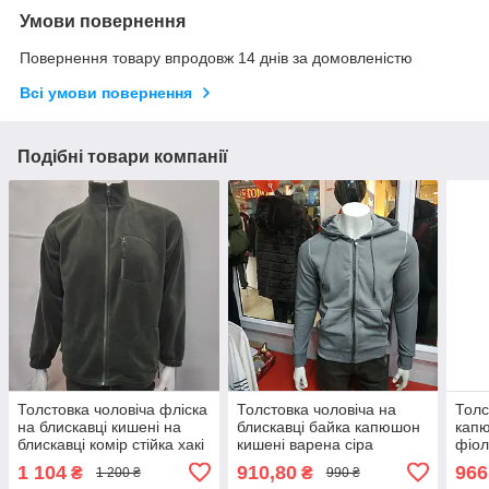
Умови повернення
Повернення товару впродовж 14 днів за домовленістю
Всі умови повернення
Подібні товари компанії
Толстовка чоловіча фліска
Толстовка чоловіча на
Толс
на блискавці кишені на
блискавці байка капюшон
капю
блискавці комір стійка хакі
кишені варена сіра
фіол
1 104
910,80
966
₴
₴
1 200 ₴
990 ₴