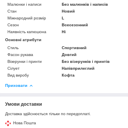
Малюнки і написи
Без малюнків і написів
Стан
Новий
Міжнародний розмір
L
Сезон
Всесезонний
Наявність капюшона
Ні
Основні атрибути
Стиль
Спортивний
Фасон рукава
Довгий
Візерунки і принти
Без візерунків і принтів
Сілует
Напівприлеглий
Вид виробу
Кофта
Приховати
Умови доставки
Доставка здійснюється тільки по передоплаті.
Нова Пошта