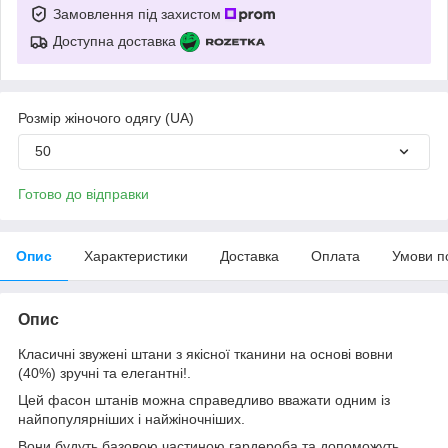
Замовлення під захистом
Доступна доставка
Розмір жіночого одягу (UA)
50
Готово до відправки
Опис
Характеристики
Доставка
Оплата
Умови п
Опис
Класичні звужені штани з якісної тканини на основі вовни
(40%) зручні та елегантні!.
Цей фасон штанів можна справедливо вважати одним із
найпопулярніших і найжіночніших.
Вони будуть базовою частиною гардероба та допоможуть