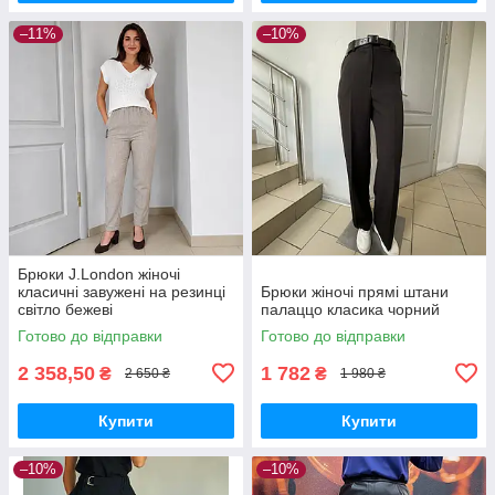
–11%
–10%
Брюки J.London жіночі
класичні завужені на резинці
Брюки жіночі прямі штани
світло бежеві
палаццо класика чорний
Готово до відправки
Готово до відправки
2 358,50
1 782
₴
₴
2 650 ₴
1 980 ₴
Купити
Купити
–10%
–10%