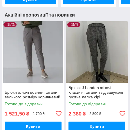
Акційні пропозиції та новинки
–15%
–15%
Брюки J.London жіночі
Брюки жіночі вовняні штани
класичні штани твід завужені
великого розміру коричневий
гусяча лапка сірі
Готово до відправки
Готово до відправки
1 521,50
2 380
₴
₴
1 790 ₴
2 800 ₴
Купити
Купити