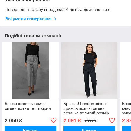
Повернення товару впродовж 14 днів за домовленістю
Всі умови повернення
Подібні товари компанії
Брюки жіночі класичні
Брюки J.London жіночі
Брюк
штани вовна теплі сірий
прямі класичні штани
клас
резинка великий розмір
заву
чорні
2 050
2 691
2 3
₴
₴
2 990 ₴
Купити
Купити