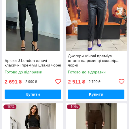
Джогери жіночі преміум
Брюки J.London жіночі
штани на резинці екошкіра
класичні преміум штани чорні
чорні
Готово до відправки
Готово до відправки
2 691
2 511
₴
₴
2 990 ₴
2 790 ₴
Купити
Купити
–10%
–10%