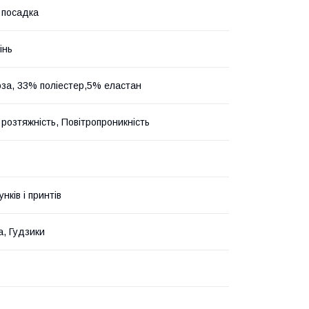
 посадка
інь
оза, 33% поліестер,5% еластан
розтяжність, Повітропроникність
унків і принтів
а, Гудзики