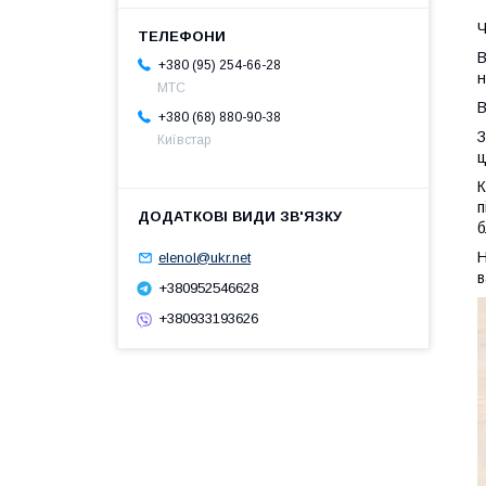
Ч
В
+380 (95) 254-66-28
н
МТС
В
+380 (68) 880-90-38
З
Київстар
ц
К
п
б
Н
elenol@ukr.net
в
+380952546628
+380933193626