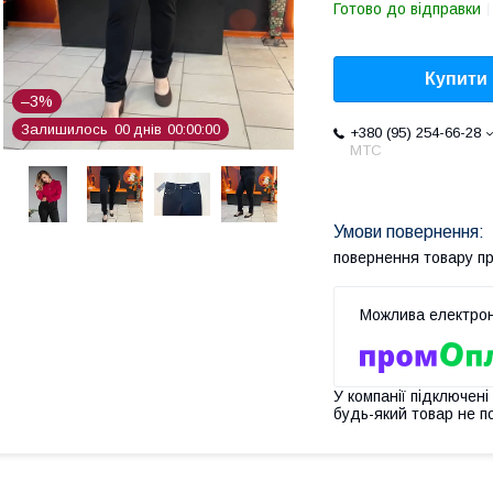
Готово до відправки
Купити
–3%
Залишилось
0
0
днів
0
0
0
0
0
0
+380 (95) 254-66-28
МТС
повернення товару п
У компанії підключені
будь-який товар не п