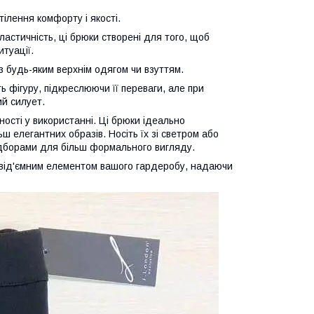
тілення комфорту і якості.
ластичність, ці брюки створені для того, щоб
итуації.
з будь-яким верхнім одягом чи взуттям.
 фігуру, підкреслюючи її переваги, але при
й силует.
ності у використанні. Ці брюки ідеально
ш елегантних образів. Носіть їх зі светром або
підборами для більш формального вигляду.
невід'ємним елементом вашого гардеробу, надаючи