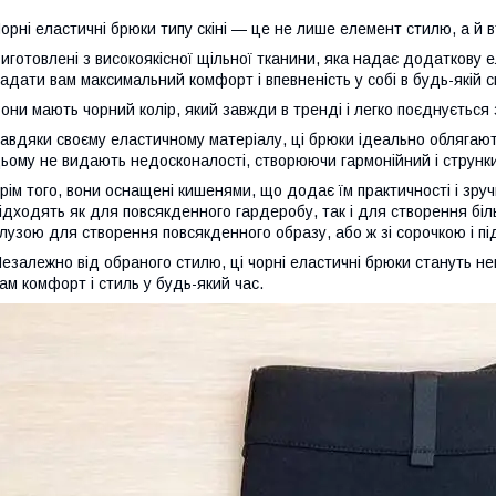
орні еластичні брюки типу скіні — це не лише елемент стилю, а й в
иготовлені з високоякісної щільної тканини, яка надає додаткову е
адати вам максимальний комфорт і впевненість у собі в будь-якій с
они мають чорний колір, який завжди в тренді і легко поєднується 
авдяки своєму еластичному матеріалу, ці брюки ідеально облягають
ьому не видають недосконалості, створюючи гармонійний і струнки
рім того, вони оснащені кишенями, що додає їм практичності і зруч
ідходять як для повсякденного гардеробу, так і для створення біль
лузою для створення повсякденного образу, або ж зі сорочкою і 
езалежно від обраного стилю, ці чорні еластичні брюки стануть 
ам комфорт і стиль у будь-який час.