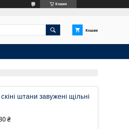
Кошик
Кошик
 скіні штани завужені щільні
30 ₴