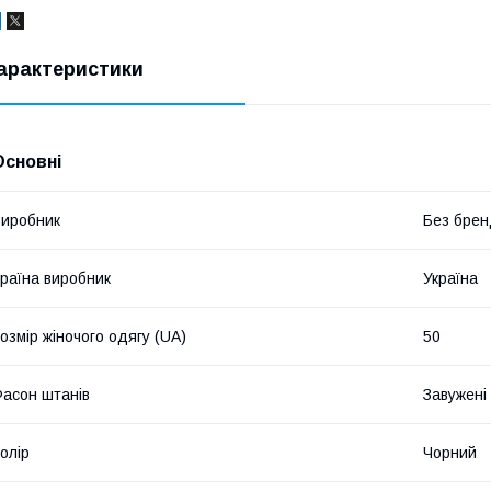
арактеристики
Основні
иробник
Без брен
раїна виробник
Україна
озмір жіночого одягу (UA)
50
асон штанів
Завужені
олір
Чорний