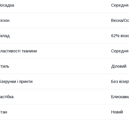
Посадка
Середня
Сезон
Весна/Ос
Склад
62% віск
ластивості тканини
Середня 
тиль
Діловий
ізерунки і принти
Без візер
астібка
Блискавк
Стан
Новий