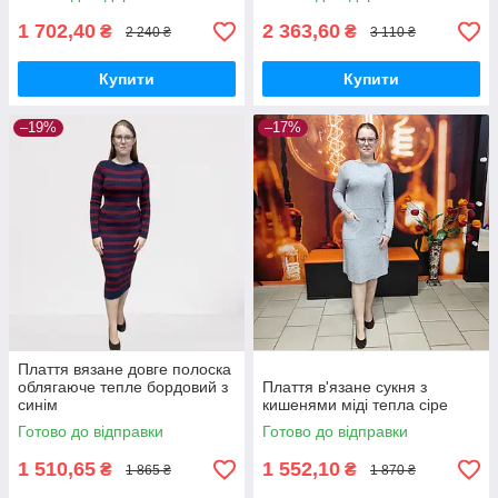
1 702,40
2 363,60
₴
₴
2 240 ₴
3 110 ₴
Купити
Купити
–19%
–17%
Плаття вязане довге полоска
облягаюче тепле бордовий з
Плаття в'язане сукня з
синім
кишенями міді тепла сіре
Готово до відправки
Готово до відправки
1 510,65
1 552,10
₴
₴
1 865 ₴
1 870 ₴