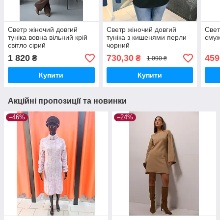
Светр жіночий довгий
Светр жіночий довгий
Свет
туніка вовна вільний крій
туніка з кишенями перли
сму
світло сірий
чорний
1 820
730,30
459
₴
₴
1 090 ₴
Купити
Купити
Акційні пропозиції та новинки
–46%
–24%