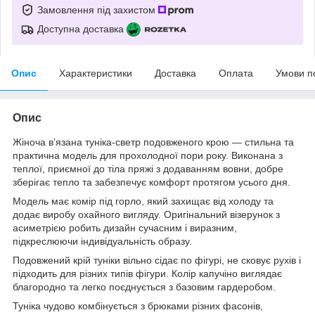
Замовлення під захистом
Доступна доставка
Опис
Характеристики
Доставка
Оплата
Умови п
Опис
Жіноча в’язана туніка-светр подовженого крою — стильна та
практична модель для прохолодної пори року. Виконана з
теплої, приємної до тіла пряжі з додаванням вовни, добре
зберігає тепло та забезпечує комфорт протягом усього дня.
Модель має комір під горло, який захищає від холоду та
додає виробу охайного вигляду. Оригінальний візерунок з
асиметрією робить дизайн сучасним і виразним,
підкреслюючи індивідуальність образу.
Подовжений крій туніки вільно сідає по фігурі, не сковує рухів і
підходить для різних типів фігури. Колір капучіно виглядає
благородно та легко поєднується з базовим гардеробом.
Туніка чудово комбінується з брюками різних фасонів,