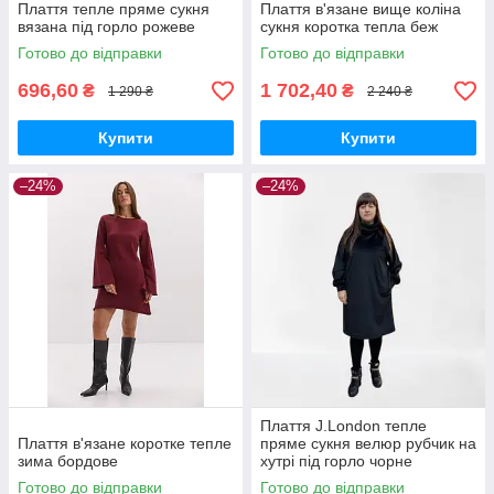
Плаття тепле пряме сукня
Плаття в'язане вище коліна
вязана під горло рожеве
сукня коротка тепла беж
Готово до відправки
Готово до відправки
696,60
1 702,40
₴
₴
1 290 ₴
2 240 ₴
Купити
Купити
–24%
–24%
Плаття J.London тепле
Плаття в'язане коротке тепле
пряме сукня велюр рубчик на
зима бордове
хутрі під горло чорне
Готово до відправки
Готово до відправки