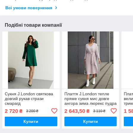
Всі умови повернення
Подібні товари компанії
Сукня J.London святкова
Плаття J.London тепле
Плат
довгий рукав стрази
пряме сукня мис довге
вели
смарагд
ангора зима люрекс пудра
трик
2 720
2 643,50
1 5
₴
₴
3 200 ₴
3 110 ₴
Купити
Купити