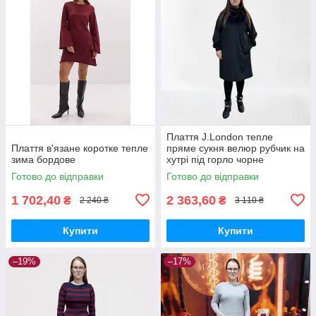
Плаття J.London тепле
Плаття в'язане коротке тепле
пряме сукня велюр рубчик на
зима бордове
хутрі під горло чорне
Готово до відправки
Готово до відправки
1 702,40
2 363,60
₴
₴
2 240 ₴
3 110 ₴
Купити
Купити
–19%
–17%