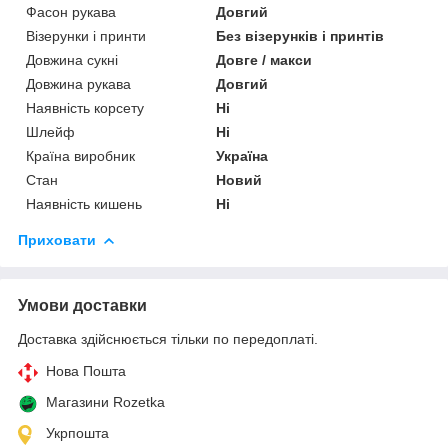
Фасон рукава
Довгий
Візерунки і принти
Без візерунків і принтів
Довжина сукні
Довге / макси
Довжина рукава
Довгий
Наявність корсету
Ні
Шлейф
Ні
Країна виробник
Україна
Стан
Новий
Наявність кишень
Ні
Приховати
Умови доставки
Доставка здійснюється тільки по передоплаті.
Нова Пошта
Магазини Rozetka
Укрпошта