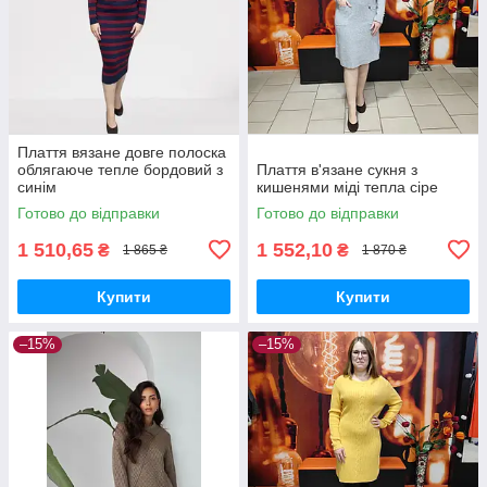
Плаття вязане довге полоска
облягаюче тепле бордовий з
Плаття в'язане сукня з
синім
кишенями міді тепла сіре
Готово до відправки
Готово до відправки
1 510,65
1 552,10
₴
₴
1 865 ₴
1 870 ₴
Купити
Купити
–15%
–15%