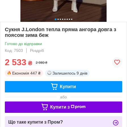
Сукня J.London тепла пряма ангора довга з
поясом зима беж
Готово до відправки
Код: 7503
Роздріб
2 533
₴
2 980 ₴
Економія
447 ₴
Залишилось
9 днів
Купити
або
Купити з
Що таке купити з Пром?