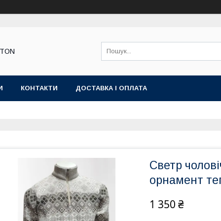
STON
И
КОНТАКТИ
ДОСТАВКА І ОПЛАТА
Светр чолові
орнамент те
1 350 ₴