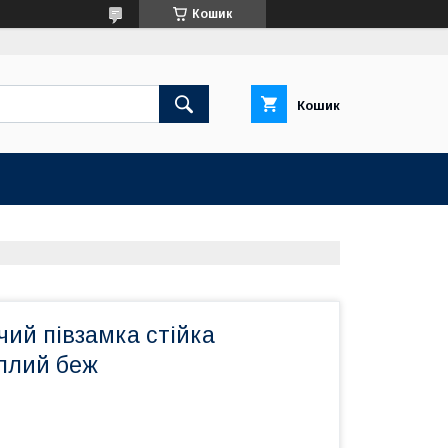
Кошик
Кошик
чий півзамка стійка
плий беж