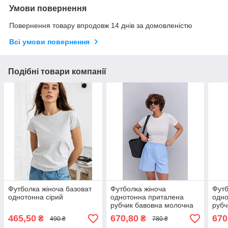
Умови повернення
Повернення товару впродовж 14 днів за домовленістю
Всі умови повернення
Подібні товари компанії
Футболка жіноча базоват
Футболка жіноча
Футб
однотонна сірий
однотонна приталена
одно
рубчик бавовна молочна
рубч
465,50
670,80
670
₴
₴
490 ₴
780 ₴