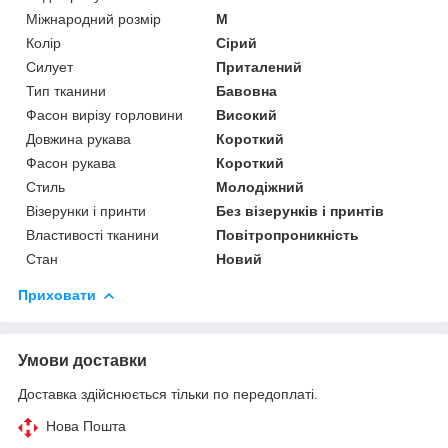
Міжнародний розмір
M
Колір
Сірий
Силует
Приталений
Тип тканини
Бавовна
Фасон вирізу горловини
Високий
Довжина рукава
Короткий
Фасон рукава
Короткий
Стиль
Молодіжний
Візерунки і принти
Без візерунків і принтів
Властивості тканини
Повітропроникність
Стан
Новий
Приховати
Умови доставки
Доставка здійснюється тільки по передоплаті.
Нова Пошта