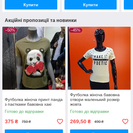
Купити
Купити
Акційні пропозиції та новинки
–50%
–45%
Футболка жіноча бавовна
Футболка жіноча принт панда
отвори маленький розмір
з паєтками бавовна хакі
жовта
Готово до відправки
Готово до відправки
375
269,50
₴
₴
750 ₴
490 ₴