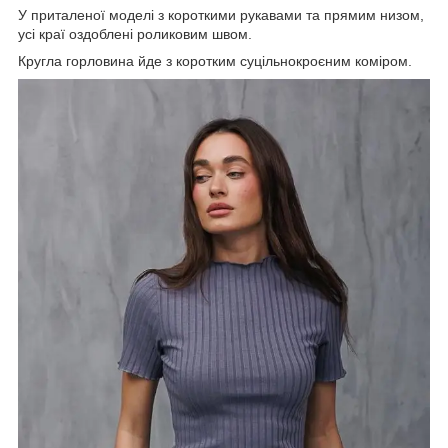
У приталеної моделі з короткими рукавами та прямим низом,
усі краї оздоблені роликовим швом.
Кругла горловина йде з коротким суцільнокроєним коміром.