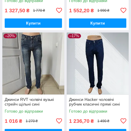
Готово до відправки
Готово до відправки
1 327,50
1 552,20
₴
₴
1 770 ₴
1 990 ₴
Купити
Купити
–20%
–17%
Джинси RVT чолвічі вузькі
Джинси Hacker чоловічі
стрейч щільні сині
рубчик класичні прямі сині
Готово до відправки
Готово до відправки
1 016
1 236,70
₴
₴
1 270 ₴
1 490 ₴