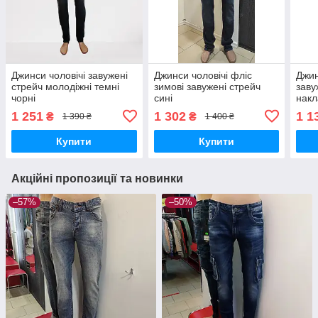
Джинси чоловічі завужені
Джинси чоловічі фліс
Джин
стрейч молодіжні темні
зимові завужені стрейч
заву
чорні
сині
нак
стре
1 251
1 302
1 1
₴
₴
1 390 ₴
1 400 ₴
Купити
Купити
Акційні пропозиції та новинки
–57%
–50%