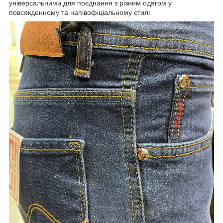
універсальними для поєднання з різним одягом у
повсякденному та напівофіціальному стилі