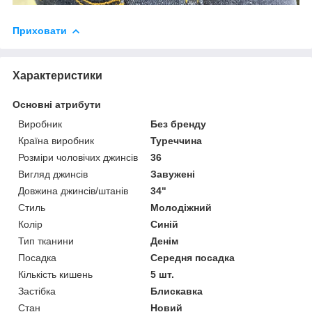
Приховати
Характеристики
Основні атрибути
Виробник
Без бренду
Країна виробник
Туреччина
Розміри чоловічих джинсів
36
Вигляд джинсів
Завужені
Довжина джинсів/штанів
34"
Стиль
Молодіжний
Колір
Синій
Тип тканини
Денім
Посадка
Середня посадка
Кількість кишень
5 шт.
Застібка
Блискавка
Стан
Новий