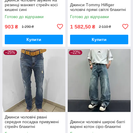
резинці манжет стрейч косі
Джинси Тommy Нilfiger
кишені сині
чоловічі прямі світлі блакитні
Готово до відправки
Готово до відправки
903
1 582,50
₴
₴
1 290 ₴
2 110 ₴
Купити
Купити
–25%
–22%
Джинси чоловічі рвані
середня посадка привужені
Джинси чоловічі широкі баггі
стрейч блакитні
варені котон сіро-блакитні