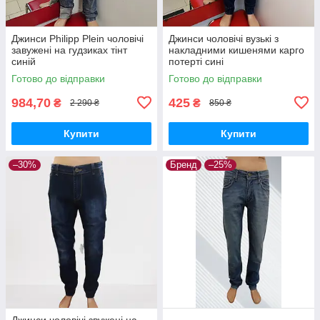
Джинси Philipp Plein чоловічі
Джинси чоловічі вузькі з
завужені на гудзиках тінт
накладними кишенями карго
синій
потерті сині
Готово до відправки
Готово до відправки
984,70
425
₴
₴
2 290 ₴
850 ₴
Купити
Купити
–30%
Бренд
–25%
Джинси чоловічі звужені на