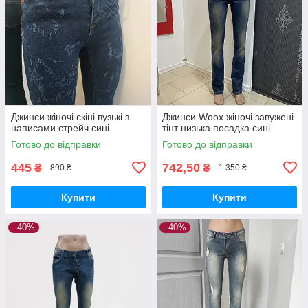
Джинси жіночі скіні вузькі з
Джинси Woox жіночі завужені
написами стрейч сині
тінт низька посадка сині
Готово до відправки
Готово до відправки
445
742,50
₴
₴
890 ₴
1 350 ₴
Купити
Купити
–40%
–40%