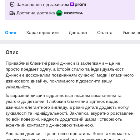
Замовлення під захистом
Доступна доставка
Опис
Характеристики
Доставка
Оплата
Умови п
Опис
Привабливі блакитні рвані джинси із заклепками – це не
просто предмет одягу, а історія стилю та індивідуальності.
Джинси є досконалим поєднанням сучасної моди і класичного
джинсового дизайну, покликаного підкреслити вашу
унікальність.
Їх виразний дизайн відрізняється якісним виконанням та
увагою до деталей. Глибокий блакитний відтінок надає
джинсам елегантного вигляду, а рвані деталі додають нотку
зухвалості та індивідуальності. Заклепки, акуратно розставлені
по всій поверхні, надають додатковий шарм і створюють
ефектний контраст з джинсовою тканиною.
Але наші джинси – це не лише про стиль. Вони також мають
високу функціональність і комфорт завдяки використанню