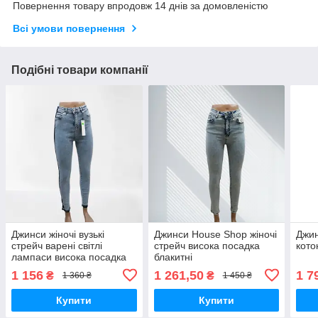
Повернення товару впродовж 14 днів за домовленістю
Всі умови повернення
Подібні товари компанії
Джинси жіночі вузькі
Джинси House Shop жіночі
Джин
стрейч варені світлі
стрейч висока посадка
кото
лампаси висока посадка
блакитні
блакитні
1 156
1 261,50
1 7
₴
₴
1 360 ₴
1 450 ₴
Купити
Купити