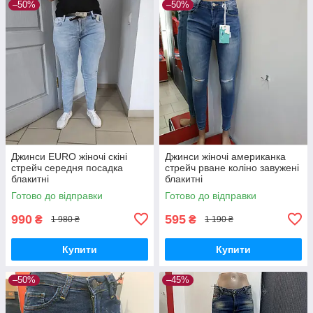
–50%
–50%
Джинси EURO жіночі скіні
Джинси жіночі американка
стрейч середня посадка
стрейч рване коліно завужені
блакитні
блакитні
Готово до відправки
Готово до відправки
990
595
₴
₴
1 980 ₴
1 190 ₴
Купити
Купити
–50%
–45%