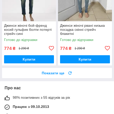
Джинси жіночі бой-френд
Джинси жіночі рвані низька
косий гульфик болти потерті
посадка скінні стрейч
стрейч сині
блакитні
Готово до відправки
Готово до відправки
774
774
₴
₴
1 290 ₴
1 290 ₴
Купити
Купити
Показати ще
Про нас
98% позитивних з 55 відгуків за рік
Працює з 09.10.2013