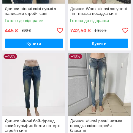
Джинси жіночі скіні вузькі з
Джинси Woox жіночі завужені
написами стрейч сині
тінт низька посадка сині
Готово до відправки
Готово до відправки
445
742,50
₴
₴
890 ₴
1 350 ₴
Купити
Купити
–40%
–40%
Джинси жіночі бой-френд
Джинси жіночі рвані низька
косий гульфик болти потерті
посадка скінні стрейч
стрейч сині
блакитні