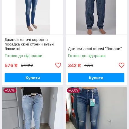
Джинси жіночі середня
посадка скіні стрейч вузькі
блакитні
Джинси легкі жіночі "банани"
Готово до відправки
Готово до відправки
576
342
₴
₴
1 440 ₴
760 ₴
Купити
Купити
–50%
–50%