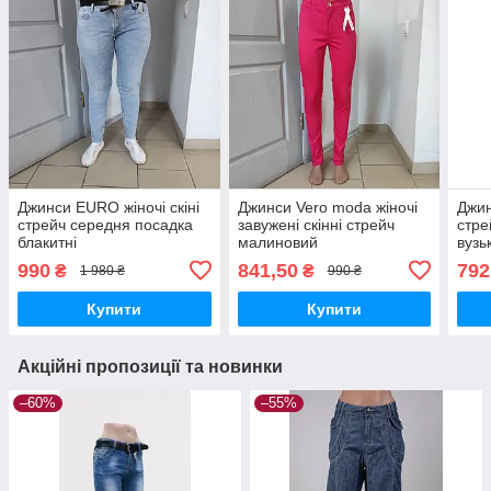
Джинси EURO жіночі скіні
Джинси Vero moda жіночі
Джин
стрейч середня посадка
завужені скінні стрейч
стре
блакитні
малиновий
вузьк
990
841,50
792
₴
₴
1 980 ₴
990 ₴
Купити
Купити
Акційні пропозиції та новинки
–60%
–55%