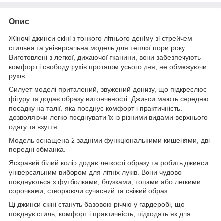
Опис
Жіночі джинси скіні з тонкого літнього деніму зі стрейчем –
стильна та універсальна модель для теплої пори року.
Виготовлені з легкої, дихаючої тканини, вони забезпечують
комфорт і свободу рухів протягом усього дня, не обмежуючи
рухів.
Силует моделі приталений, звужений донизу, що підкреслює
фігуру та додає образу витонченості. Джинси мають середню
посадку на талії, яка поєднує комфорт і практичність,
дозволяючи легко поєднувати їх із різними видами верхнього
одягу та взуття.
Модель оснащена 2 задніми функціональними кишенями, дві
передні обманка.
Яскравий білий колір додає легкості образу та робить джинси
універсальним вибором для літніх луків. Вони чудово
поєднуються з футболками, блузками, топами або легкими
сорочками, створюючи сучасний та свіжий образ.
Ці джинси скіні стануть базовою річчю у гардеробі, що
поєднує стиль, комфорт і практичність, підходять як для