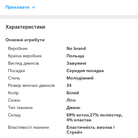
Приховати
Характеристики
Основні атрибути
Виробник
No brand
Країна виробник
Польща
Вигляд джинсів
Завужені
Посадка
Середня посадка
Стиль
Молодіжний
Розмір жіночих джинсів
34
Колір
Білий
Сезон
Літо
Тип тканини
Джинс
Склад
69% котон,27% поліестер,
4% еластан
Властивості тканини
Еластичність висока /
Стрейч