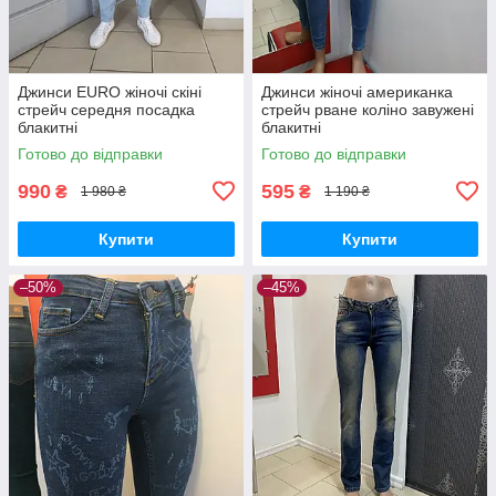
Джинси EURO жіночі скіні
Джинси жіночі американка
стрейч середня посадка
стрейч рване коліно завужені
блакитні
блакитні
Готово до відправки
Готово до відправки
990
595
₴
₴
1 980 ₴
1 190 ₴
Купити
Купити
–50%
–45%