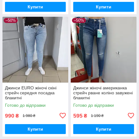
Купити
Купити
–50%
–50%
Джинси EURO жіночі скіні
Джинси жіночі американка
стрейч середня посадка
стрейч рване коліно завужені
блакитні
блакитні
Готово до відправки
Готово до відправки
990
595
₴
₴
1 980 ₴
1 190 ₴
Купити
Купити