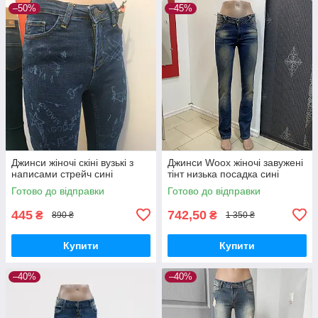
–50%
–45%
Джинси жіночі скіні вузькі з
Джинси Woox жіночі завужені
написами стрейч сині
тінт низька посадка сині
Готово до відправки
Готово до відправки
445
742,50
₴
₴
890 ₴
1 350 ₴
Купити
Купити
–40%
–40%