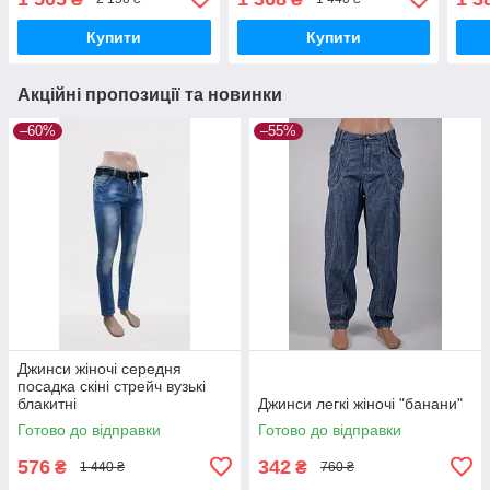
Купити
Купити
Акційні пропозиції та новинки
–60%
–55%
Джинси жіночі середня
посадка скіні стрейч вузькі
блакитні
Джинси легкі жіночі "банани"
Готово до відправки
Готово до відправки
576
342
₴
₴
1 440 ₴
760 ₴