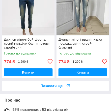
Джинси жіночі бой-френд
Джинси жіночі рвані низька
косий гульфик болти потерті
посадка скінні стрейч
стрейч сині
блакитні
Готово до відправки
Готово до відправки
774
774
₴
₴
1 290 ₴
1 290 ₴
Купити
Купити
Показати ще
Про нас
98% позитивних з 53 відгуків за рік