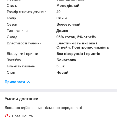
Стиль
Молодіжний
Розмір жіночих джинсів
40
Колір
Синій
Сезон
Всесезонний
Тип тканини
Джинс
Склад
95% котон, 5% стрейч
Властивості тканини
Еластичність висока /
Стрейч, Повітропроникність
Візерунки і принти
Без візерунків і принтів
Застібка
Блискавка
Кількість кишень
5 шт.
Стан
Новий
Приховати
Умови доставки
Доставка здійснюється тільки по передоплаті.
Нова Пошта