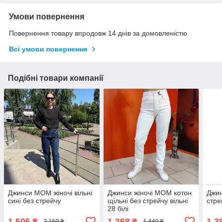
Умови повернення
Повернення товару впродовж 14 днів за домовленістю
Всі умови повернення
Подібні товари компанії
Джинси МОМ жіночі вільні
Джинси жіночі МОМ котон
Джин
сині без стрейчу
щільні без стрейчу вільні
стре
28 білі
1 505
1 368
1 3
₴
₴
2 150 ₴
1 440 ₴