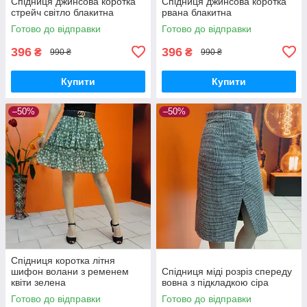
Спідниця джинсова коротка
Cпідниця джинсова коротка
стрейч світло блакитна
рвана блакитна
Готово до відправки
Готово до відправки
396
396
₴
₴
990 ₴
990 ₴
Купити
Купити
–50%
–50%
Спідниця коротка літня
шифон волани з ременем
Спідниця міді розріз спереду
квіти зелена
вовна з підкладкою сіра
Готово до відправки
Готово до відправки