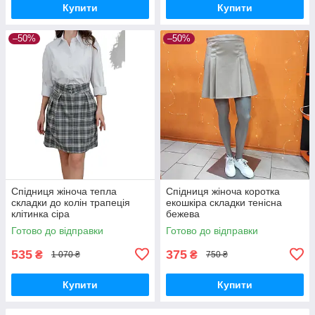
Купити
Купити
–50%
–50%
Спідниця жіноча тепла
Спідниця жіноча коротка
складки до колін трапеція
екошкіра складки тенісна
клітинка сіра
бежева
Готово до відправки
Готово до відправки
535
375
₴
₴
1 070 ₴
750 ₴
Купити
Купити