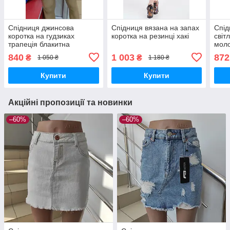
Спідниця джинсова
Спідниця вязана на запах
Спід
коротка на гудзиках
коротка на резинці хакі
світ
трапеція блакитна
мол
840
1 003
872
₴
₴
1 050 ₴
1 180 ₴
Купити
Купити
Акційні пропозиції та новинки
–60%
–60%