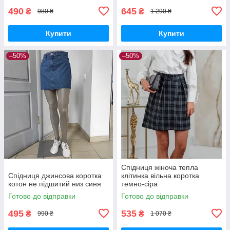
490
645
₴
₴
980 ₴
1 290 ₴
Купити
Купити
–50%
–50%
Спідниця жіноча тепла
Спідниця джинсова коротка
клітинка вільна коротка
котон не підшитий низ синя
темно-сіра
Готово до відправки
Готово до відправки
495
535
₴
₴
990 ₴
1 070 ₴