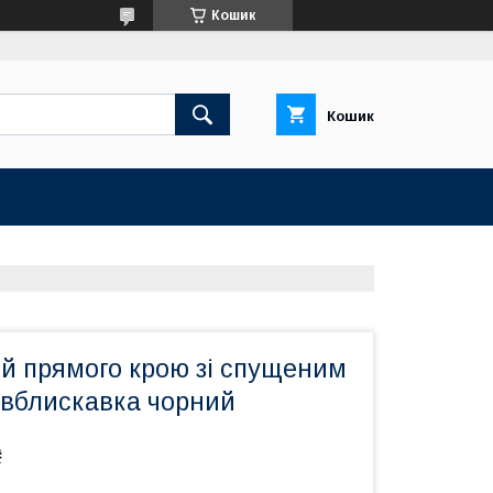
Кошик
Кошик
ий прямого крою зі спущеним
івблискавка чорний
₴