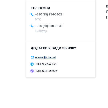
К
у
+380 (95) 254-66-28
П
МТС
+380 (68) 880-90-38
Київстар
elenol@ukr.net
+380952546628
+380933193626