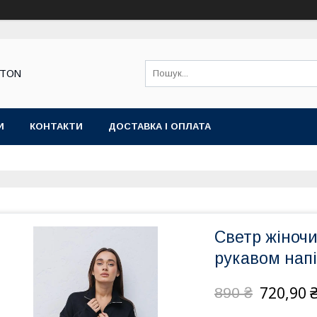
STON
И
КОНТАКТИ
ДОСТАВКА І ОПЛАТА
Светр жіноч
рукавом нап
720,90 
890 ₴