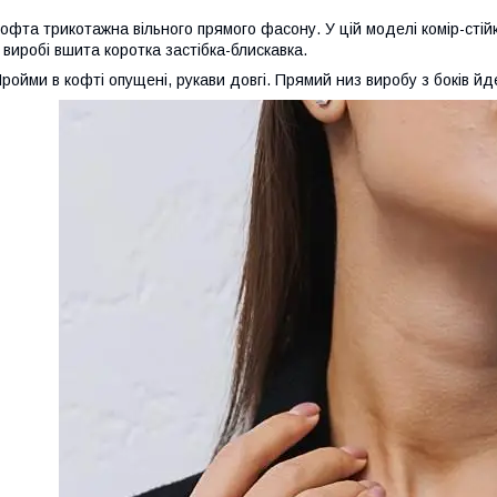
офта трикотажна вільного прямого фасону. У цій моделі комір-стійк
 виробі вшита коротка застібка-блискавка.
ройми в кофті опущені, рукави довгі. Прямий низ виробу з боків йд