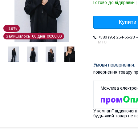
Готово до відправки
Купити
–19%
Залишилось
0
0
днів
0
0
0
0
0
0
+380 (95) 254-66-28
МТС
повернення товару п
У компанії підключені
будь-який товар не п