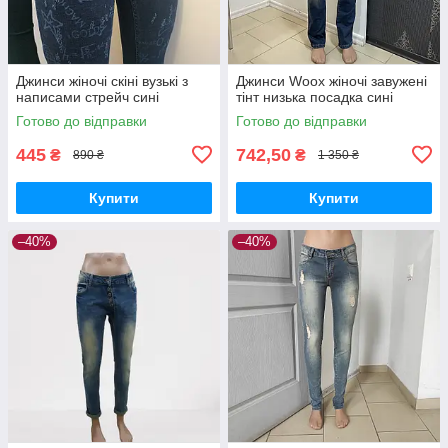
Джинси жіночі скіні вузькі з
Джинси Woox жіночі завужені
написами стрейч сині
тінт низька посадка сині
Готово до відправки
Готово до відправки
445
742,50
₴
₴
890 ₴
1 350 ₴
Купити
Купити
–40%
–40%