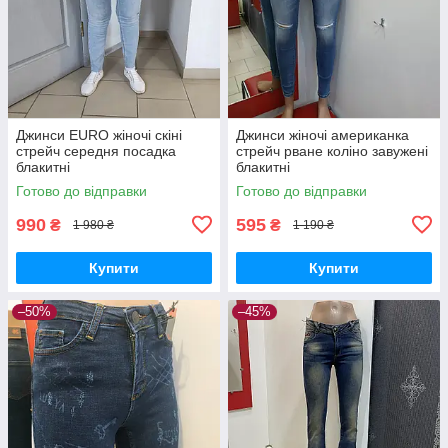
Джинси EURO жіночі скіні
Джинси жіночі американка
стрейч середня посадка
стрейч рване коліно завужені
блакитні
блакитні
Готово до відправки
Готово до відправки
990
595
₴
₴
1 980 ₴
1 190 ₴
Купити
Купити
–50%
–45%