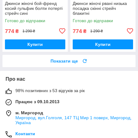
Джинси жіночі бой-френд
Джинси жіночі рвані низька
косий гульфик болти потерті
посадка скінні стрейч
стрейч сині
блакитні
Готово до відправки
Готово до відправки
774
774
₴
₴
1 290 ₴
1 290 ₴
Купити
Купити
Показати ще
Про нас
98% позитивних з 53 відгуків за рік
Працює з 09.10.2013
м. Миргород
Миргород, вул.Голголя, 147 ТЦ Мир 1 поверх, Миргород,
Україна
Контакти