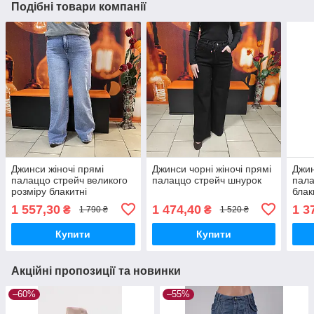
Подібні товари компанії
Джинси жіночі прямі
Джинси чорні жіночі прямі
Джин
палаццо стрейч великого
палаццо стрейч шнурок
пала
розміру блакитні
блак
1 557,30
1 474,40
1 3
₴
₴
1 790 ₴
1 520 ₴
Купити
Купити
Акційні пропозиції та новинки
–60%
–55%