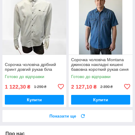
Сорочка чоловіча Montana
Сорочка чоловіча дрібний
джинсова накладні кишені
принт довгий рукав біла
бавовна короткий рукав синя
Готово до відправки
Готово до відправки
1 122,30
2 127,10
₴
₴
1 290 ₴
2 390 ₴
Купити
Купити
Показати ще
Про нас