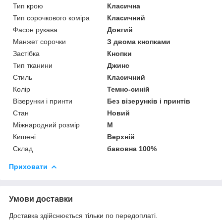
Тип крою
Класична
Тип сорочкового коміра
Класичний
Фасон рукава
Довгий
Манжет сорочки
З двома кнопками
Застібка
Кнопки
Тип тканини
Джинс
Стиль
Класичний
Колір
Темно-синій
Візерунки і принти
Без візерунків і принтів
Стан
Новий
Міжнародний розмір
M
Кишені
Верхній
Склад
бавовна 100%
Приховати
Умови доставки
Доставка здійснюється тільки по передоплаті.