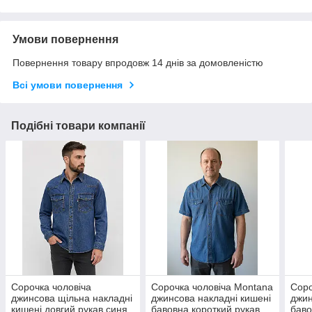
Умови повернення
Повернення товару впродовж 14 днів за домовленістю
Всі умови повернення
Подібні товари компанії
Сорочка чоловіча
Сорочка чоловіча Montana
Соро
джинсова щільна накладні
джинсова накладні кишені
джин
кишені довгий рукав синя
бавовна короткий рукав
баво