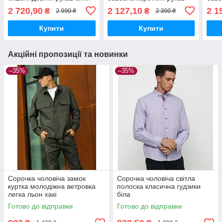
синя
блак
2 720,90
2 127,10
2 1
₴
₴
2 990 ₴
2 390 ₴
Купити
Купити
Акційні пропозиції та новинки
–35%
–35%
Сорочка чоловіча замок
Сорочка чоловіча світла
куртка молодіжна ветровка
полоска класична гудзики
легка льон хакі
біла
Готово до відправки
Готово до відправки