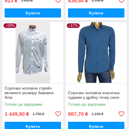
923
838,50
₴
₴
1 420 ₴
1 290 ₴
Купити
Купити
–19%
–17%
Сорочка чоловіча стрейч
великого розміру бавовна
Сорочка чоловіча класична
біла
гудзики у дрібну точку синя
Готово до відправки
Готово до відправки
1 449,90
987,70
₴
₴
1 790 ₴
1 190 ₴
Купити
Купити