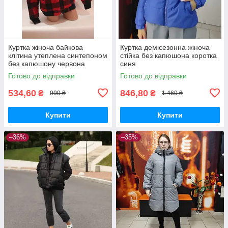
Куртка жіноча байкова
Куртка демісезонна жіноча
клітина утеплена синтепоном
стійка без капюшона коротка
без капюшону червона
синя
Готово до відправки
Готово до відправки
534,60
846,80
₴
₴
990 ₴
1 460 ₴
Купити
Купити
–36%
–35%