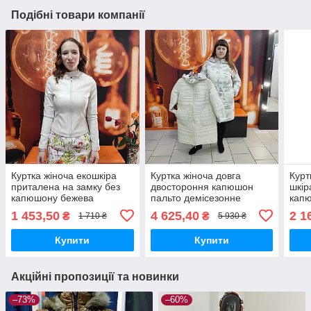
Подібні товари компанії
Куртка жіноча екошкіра
Куртка жіноча довга
Курт
приталена на замку без
двостороння капюшон
шкір
капюшону бежева
пальто демісезонне
кап
молочна
1 453,50
4 625,40
2 1
₴
₴
1 710 ₴
5 930 ₴
Купити
Купити
Акційні пропозиції та новинки
–73%
–60%