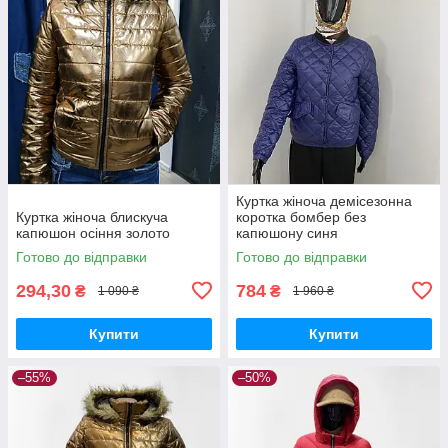
Куртка жіноча демісезонна
Куртка жіноча блискуча
коротка бомбер без
капюшон осіння золото
капюшону синя
Готово до відправки
Готово до відправки
294,30
784
₴
₴
1 090 ₴
1 960 ₴
Купити
Купити
–55%
–50%