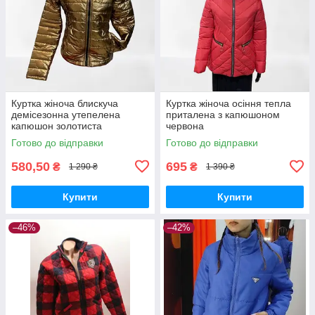
Куртка жіноча блискуча
Куртка жіноча осіння тепла
демісезонна утепелена
приталена з капюшоном
капюшон золотиста
червона
Готово до відправки
Готово до відправки
580,50
695
₴
₴
1 290 ₴
1 390 ₴
Купити
Купити
–46%
–42%