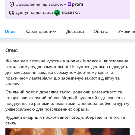
Замовлення під захистом
Доступна доставка
Опис
Характеристики
Доставка
Оплата
Умови п
Опис
Жіноча демісезонна куртка на кнопках із поясом, виготовлена
в стильному пудровому кольорі. Ця куртка ідеально підходить
для міжсезоння завдяки своєму комфортному крою та
практичному матеріалу, що забезпечує захист від вітру та
холоду.
Стильний пояс підкреслює талію, додаючи елегантності та
створюючи жіночний образ. Модний пудровий відтінок легко
поєднується з різними елементами гардероба, роблячи куртку
універсальною для повсякденних образів.
Чудовий вибір для прохолодної погоди, зберігаючи тепло та
стиль.