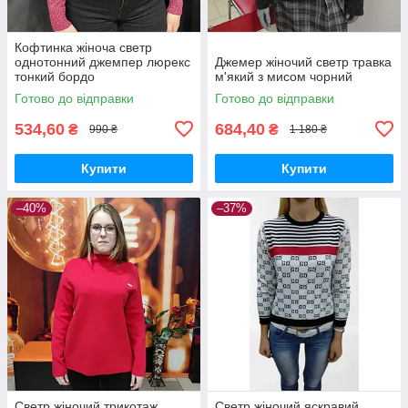
Кофтинка жіноча светр
однотонний джемпер люрекс
Джемер жіночий светр травка
тонкий бордо
м'який з мисом чорний
Готово до відправки
Готово до відправки
534,60
684,40
₴
₴
990 ₴
1 180 ₴
Купити
Купити
–40%
–37%
Светр жіночий трикотаж
Светр жіночий яскравий