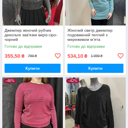
Джемпер жіночий рубчик
Жіночий светр джемпер
декольте зав'язки виріз сіро-
подовжений теплий з
чорний
мереживом м'ята
Готово до відправки
Готово до відправки
355,50
534,10
₴
₴
790 ₴
1 090 ₴
Купити
Купити
–46%
–42%