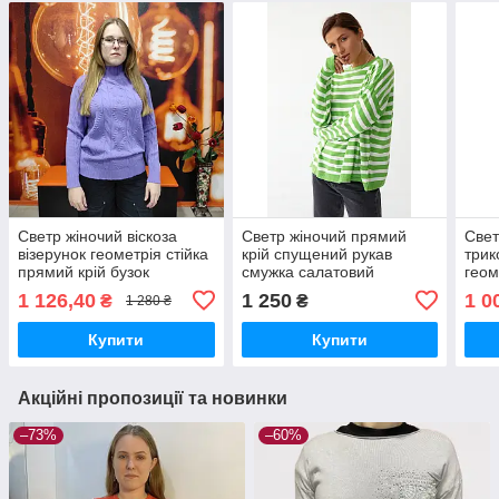
Светр жіночий віскоза
Светр жіночий прямий
Свет
візерунок геометрія стійка
крій спущений рукав
трик
прямий крій бузок
смужка салатовий
геом
1 126,40
1 250
1 0
₴
₴
1 280 ₴
Купити
Купити
Акційні пропозиції та новинки
–73%
–60%