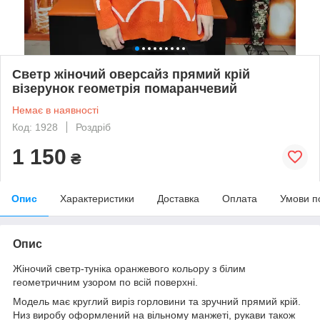
Светр жіночий оверсайз прямий крій
візерунок геометрія помаранчевий
Немає в наявності
Код: 1928
Роздріб
1 150
₴
Опис
Характеристики
Доставка
Оплата
Умови п
Опис
Жіночий светр-туніка оранжевого кольору з білим
геометричним узором по всій поверхні.
Модель має круглий виріз горловини та зручний прямий крій.
Низ виробу оформлений на вільному манжеті, рукави також