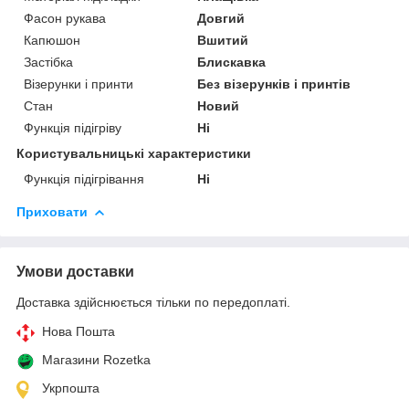
Фасон рукава
Довгий
Капюшон
Вшитий
Застібка
Блискавка
Візерунки і принти
Без візерунків і принтів
Стан
Новий
Функція підігріву
Ні
Користувальницькі характеристики
Функція підігрівання
Ні
Приховати
Умови доставки
Доставка здійснюється тільки по передоплаті.
Нова Пошта
Магазини Rozetka
Укрпошта