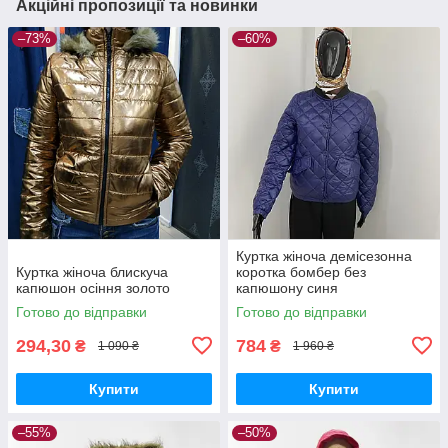
Акційні пропозиції та новинки
–73%
–60%
Куртка жіноча демісезонна
Куртка жіноча блискуча
коротка бомбер без
капюшон осіння золото
капюшону синя
Готово до відправки
Готово до відправки
294,30
784
₴
₴
1 090 ₴
1 960 ₴
Купити
Купити
–55%
–50%