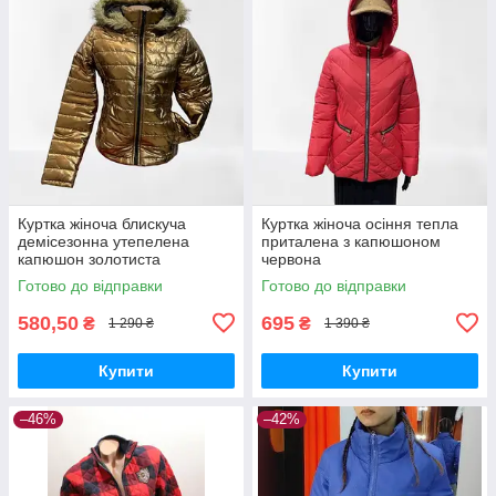
Куртка жіноча блискуча
Куртка жіноча осіння тепла
демісезонна утепелена
приталена з капюшоном
капюшон золотиста
червона
Готово до відправки
Готово до відправки
580,50
695
₴
₴
1 290 ₴
1 390 ₴
Купити
Купити
–46%
–42%