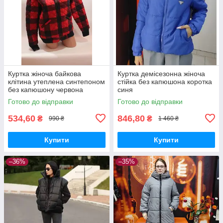
Куртка жіноча байкова
Куртка демісезонна жіноча
клітина утеплена синтепоном
стійка без капюшона коротка
без капюшону червона
синя
Готово до відправки
Готово до відправки
534,60
846,80
₴
₴
990 ₴
1 460 ₴
Купити
Купити
–36%
–35%