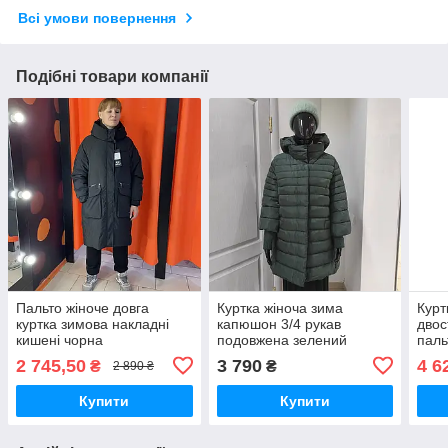
Всі умови повернення
Подібні товари компанії
Пальто жіноче довга
Куртка жіноча зима
Курт
куртка зимова накладні
капюшон 3/4 рукав
дво
кишені чорна
подовжена зелений
паль
мол
2 745,50
3 790
4 6
₴
₴
2 890 ₴
Купити
Купити