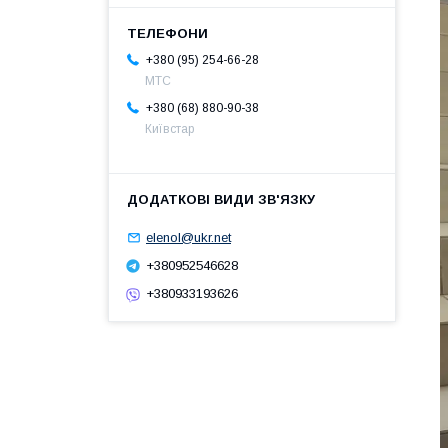
+380 (95) 254-66-28
МТС
+380 (68) 880-90-38
Київстар
elenol@ukr.net
+380952546628
+380933193626