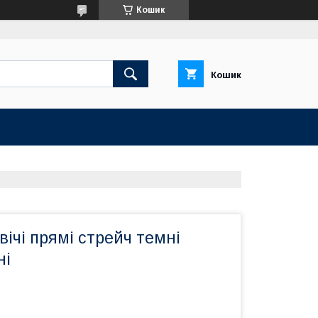
Кошик
Кошик
ічі прямі стрейч темні
ні