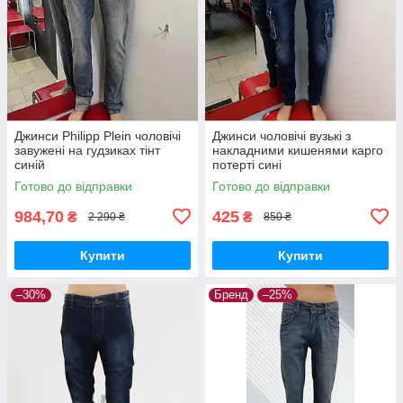
Джинси Philipp Plein чоловічі
Джинси чоловічі вузькі з
завужені на гудзиках тінт
накладними кишенями карго
синій
потерті сині
Готово до відправки
Готово до відправки
984,70
425
₴
₴
2 290 ₴
850 ₴
Купити
Купити
–30%
Бренд
–25%