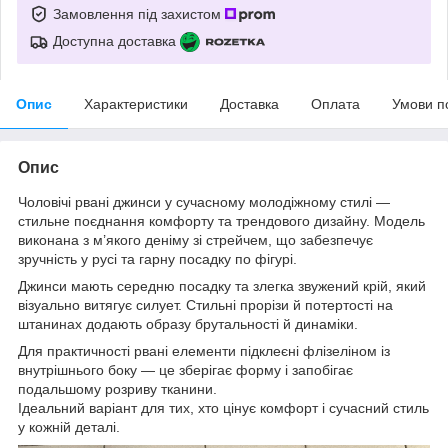
Замовлення під захистом
Доступна доставка
Опис
Характеристики
Доставка
Оплата
Умови п
Опис
Чоловічі рвані джинси у сучасному молодіжному стилі —
стильне поєднання комфорту та трендового дизайну. Модель
виконана з м’якого деніму зі стрейчем, що забезпечує
зручність у русі та гарну посадку по фігурі.
Джинси мають середню посадку та злегка звужений крій, який
візуально витягує силует. Стильні прорізи й потертості на
штанинах додають образу брутальності й динаміки.
Для практичності рвані елементи підклеєні флізеліном із
внутрішнього боку — це зберігає форму і запобігає
подальшому розриву тканини.
Ідеальний варіант для тих, хто цінує комфорт і сучасний стиль
у кожній деталі.