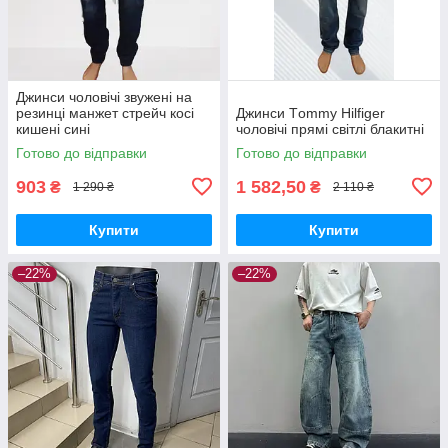
Джинси чоловічі звужені на
резинці манжет стрейч косі
Джинси Тommy Нilfiger
кишені сині
чоловічі прямі світлі блакитні
Готово до відправки
Готово до відправки
903
1 582,50
₴
₴
1 290 ₴
2 110 ₴
Купити
Купити
–22%
–22%