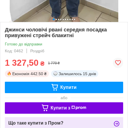
Джинси чоловічі рвані середня посадка
привужені стрейч блакитні
Готово до відправки
Код: 0462
Роздріб
1 327,50
₴
1 770 ₴
Економія
442.50 ₴
Залишилось
15 днів
Купити
або
Купити з
Що таке купити з Пром?