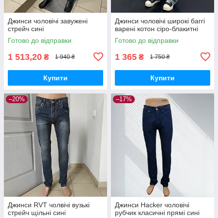
Джинси чоловічі завужені
Джинси чоловічі широкі баггі
стрейч сині
варені котон сіро-блакитні
Готово до відправки
Готово до відправки
1 513,20
1 365
₴
₴
1 940 ₴
1 750 ₴
Купити
Купити
–20%
–17%
Джинси RVT чолвічі вузькі
Джинси Hacker чоловічі
стрейч щільні сині
рубчик класичні прямі сині