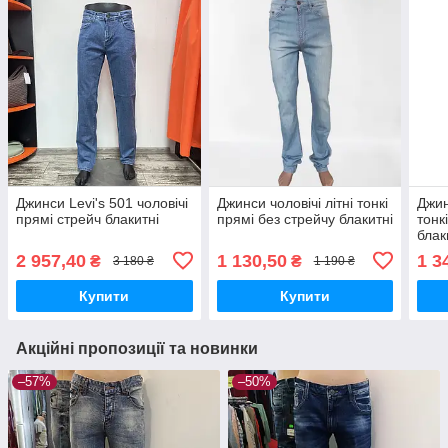
Джинси Levi's 501 чоловічі
Джинси чоловічі літні тонкі
Джин
прямі стрейч блакитні
прямі без стрейчу блакитні
тонк
блак
2 957,40
1 130,50
1 3
₴
₴
3 180 ₴
1 190 ₴
Купити
Купити
Акційні пропозиції та новинки
–57%
–50%