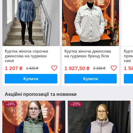
Куртка жіноча сорочка
Куртка жіноча джинсова
Курт
джинсова на гудзиках
на гудзиках бренд біла
прям
синя
хакі
1 207
1 827,50
1 5
₴
₴
1 420 ₴
2 150 ₴
Купити
Купити
Акційні пропозиції та новинки
–24%
–23%