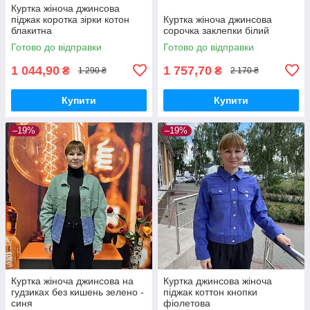
Куртка жіноча джинсова
піджак коротка зірки котон
Куртка жіноча джинсова
блакитна
сорочка заклепки білий
Готово до відправки
Готово до відправки
1 044,90
1 757,70
₴
₴
1 290 ₴
2 170 ₴
Купити
Купити
–19%
–19%
Куртка жіноча джинсова на
Куртка джинсова жіноча
гудзиках без кишень зелено -
піджак коттон кнопки
синя
фіолетова