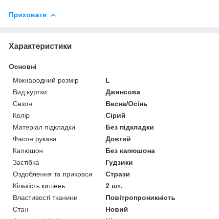
Приховати
Характеристики
Основні
Міжнародний розмір
L
Вид куртки
Джинсова
Сезон
Весна/Осінь
Колір
Сірий
Матеріал підкладки
Без підкладки
Фасон рукава
Довгий
Капюшон
Без капюшона
Застібка
Гудзики
Оздоблення та прикраси
Стрази
Кількість кишень
2 шт.
Властивості тканини
Повітропроникність
Стан
Новий