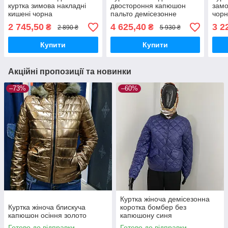
куртка зимова накладні
двостороння капюшон
замо
кишені чорна
пальто демісезонне
чор
молочна
2 745,50
4 625,40
3 2
₴
₴
2 890 ₴
5 930 ₴
Купити
Купити
Акційні пропозиції та новинки
–73%
–60%
Куртка жіноча демісезонна
Куртка жіноча блискуча
коротка бомбер без
капюшон осіння золото
капюшону синя
Готово до відправки
Готово до відправки