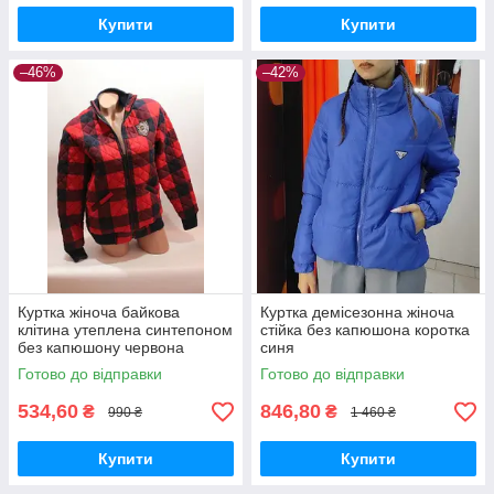
Купити
Купити
–46%
–42%
Куртка жіноча байкова
Куртка демісезонна жіноча
клітина утеплена синтепоном
стійка без капюшона коротка
без капюшону червона
синя
Готово до відправки
Готово до відправки
534,60
846,80
₴
₴
990 ₴
1 460 ₴
Купити
Купити