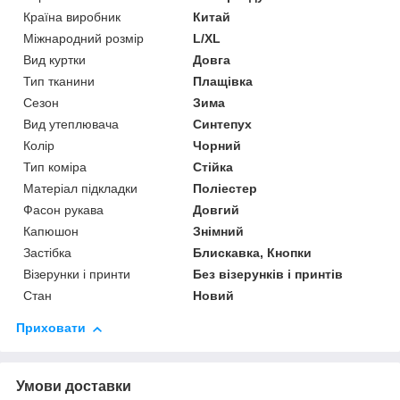
Країна виробник
Китай
Міжнародний розмір
L/XL
Вид куртки
Довга
Тип тканини
Плащівка
Сезон
Зима
Вид утеплювача
Синтепух
Колір
Чорний
Тип коміра
Стійка
Матеріал підкладки
Поліестер
Фасон рукава
Довгий
Капюшон
Знімний
Застібка
Блискавка, Кнопки
Візерунки і принти
Без візерунків і принтів
Стан
Новий
Приховати
Умови доставки