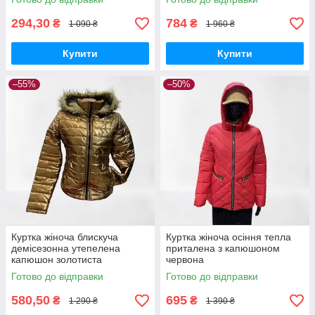
294,30
784
₴
₴
1 090 ₴
1 960 ₴
Купити
Купити
–55%
–50%
Куртка жіноча блискуча
Куртка жіноча осіння тепла
демісезонна утепелена
приталена з капюшоном
капюшон золотиста
червона
Готово до відправки
Готово до відправки
580,50
695
₴
₴
1 290 ₴
1 390 ₴