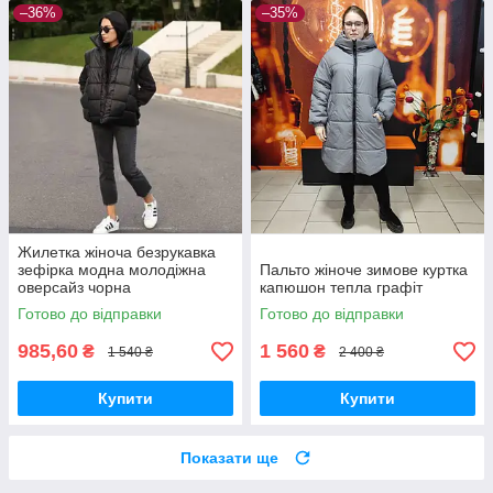
–36%
–35%
Жилетка жіноча безрукавка
зефірка модна молодіжна
Пальто жіноче зимове куртка
оверсайз чорна
капюшон тепла графіт
Готово до відправки
Готово до відправки
985,60
1 560
₴
₴
1 540 ₴
2 400 ₴
Купити
Купити
Показати ще