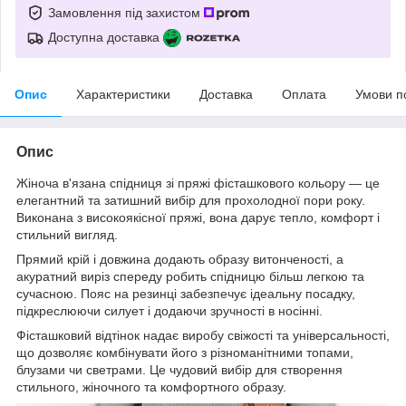
Замовлення під захистом
Доступна доставка
Опис
Характеристики
Доставка
Оплата
Умови п
Опис
Жіноча в'язана спідниця зі пряжі фісташкового кольору — це
елегантний та затишний вибір для прохолодної пори року.
Виконана з високоякісної пряжі, вона дарує тепло, комфорт і
стильний вигляд.
Прямий крій і довжина додають образу витонченості, а
акуратний виріз спереду робить спідницю більш легкою та
сучасною. Пояс на резинці забезпечує ідеальну посадку,
підкреслюючи силует і додаючи зручності в носінні.
Фісташковий відтінок надає виробу свіжості та універсальності,
що дозволяє комбінувати його з різноманітними топами,
блузами чи светрами. Це чудовий вибір для створення
стильного, жіночного та комфортного образу.