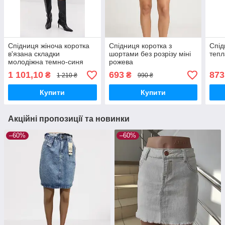
Спідниця жіноча коротка
Спідниця коротка з
Спід
в'язана складки
шортами без розрізу міні
тепл
молодіжна темно-синя
рожева
1 101,10
693
873
₴
₴
1 210 ₴
990 ₴
Купити
Купити
Акційні пропозиції та новинки
–60%
–60%