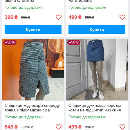
рвана блакитна
квіти зелена
Готово до відправки
Готово до відправки
396
490
₴
₴
990 ₴
980 ₴
Купити
Купити
–50%
–50%
Спідниця міді розріз спереду
Спідниця джинсова коротка
вовна з підкладкою сіра
котон не підшитий низ синя
Готово до відправки
Готово до відправки
645
495
₴
₴
1 290 ₴
990 ₴