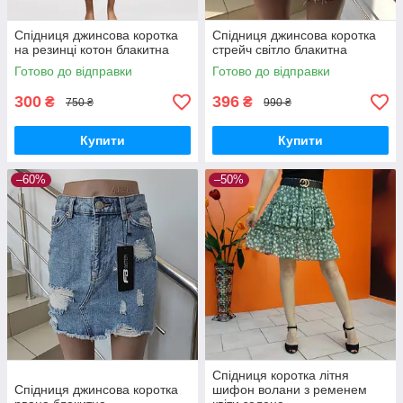
Спідниця джинсова коротка
Спідниця джинсова коротка
на резинці котон блакитна
стрейч світло блакитна
Готово до відправки
Готово до відправки
300
396
₴
₴
750 ₴
990 ₴
Купити
Купити
–60%
–50%
Спідниця коротка літня
Cпідниця джинсова коротка
шифон волани з ременем