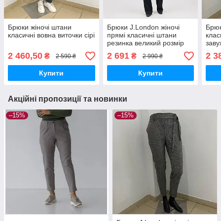
Брюки жіночі штани
Брюки J.London жіночі
Брюк
класичні вовна виточки сірі
прямі класичні штани
клас
резинка великий розмір
заву
чорні
2 460,50
2 691
2 3
₴
₴
2 590 ₴
2 990 ₴
Купити
Купити
Акційні пропозиції та новинки
–15%
–15%