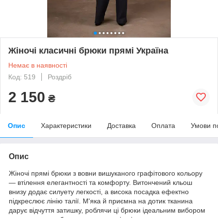
Жіночі класичні брюки прямі Україна
Немає в наявності
Код: 519
Роздріб
2 150
₴
Опис
Характеристики
Доставка
Оплата
Умови п
Опис
Жіночі прямі брюки з вовни вишуканого графітового кольору
— втілення елегантності та комфорту. Витончений кльош
внизу додає силуету легкості, а висока посадка ефектно
підкреслює лінію талії. М'яка й приємна на дотик тканина
дарує відчуття затишку, роблячи ці брюки ідеальним вибором