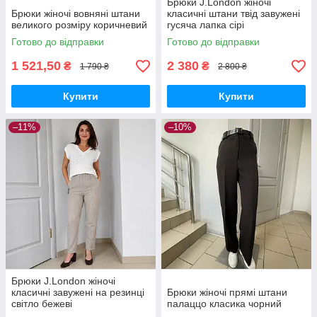
Брюки J.London жіночі
Брюки жіночі вовняні штани
класичні штани твід завужені
великого розміру коричневий
гусяча лапка сірі
Готово до відправки
Готово до відправки
1 521,50
2 380
₴
₴
1 790 ₴
2 800 ₴
Купити
Купити
–11%
–10%
Брюки J.London жіночі
класичні завужені на резинці
Брюки жіночі прямі штани
світло бежеві
палаццо класика чорний