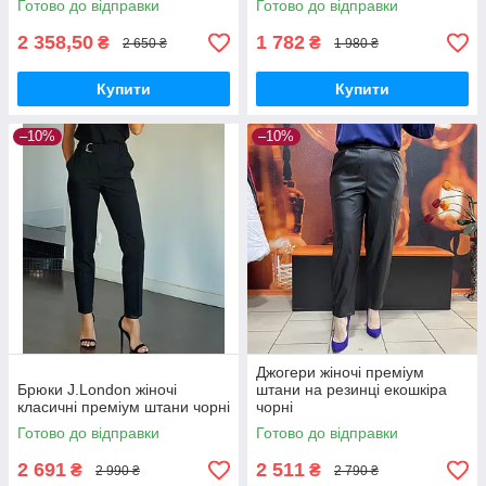
Готово до відправки
Готово до відправки
2 358,50
1 782
₴
₴
2 650 ₴
1 980 ₴
Купити
Купити
–10%
–10%
Джогери жіночі преміум
Брюки J.London жіночі
штани на резинці екошкіра
класичні преміум штани чорні
чорні
Готово до відправки
Готово до відправки
2 691
2 511
₴
₴
2 990 ₴
2 790 ₴