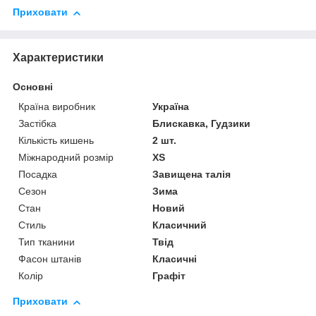
Приховати
Характеристики
Основні
Країна виробник
Україна
Застібка
Блискавка, Гудзики
Кількість кишень
2 шт.
Міжнародний розмір
XS
Посадка
Завищена талія
Сезон
Зима
Стан
Новий
Стиль
Класичний
Тип тканини
Твід
Фасон штанів
Класичні
Колір
Графіт
Приховати