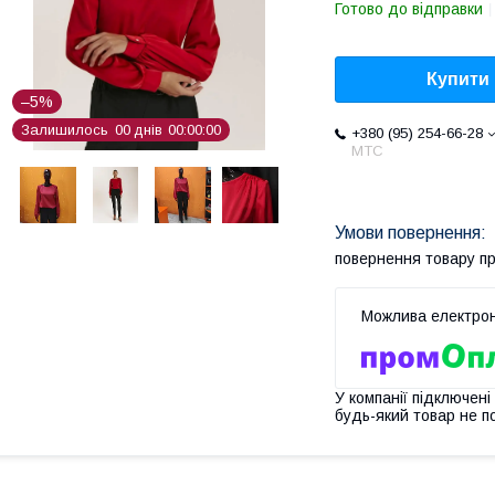
Готово до відправки
Купити
–5%
Залишилось
0
0
днів
0
0
0
0
0
0
+380 (95) 254-66-28
МТС
повернення товару п
У компанії підключені
будь-який товар не п