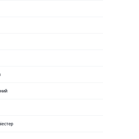
й
нний
іестер