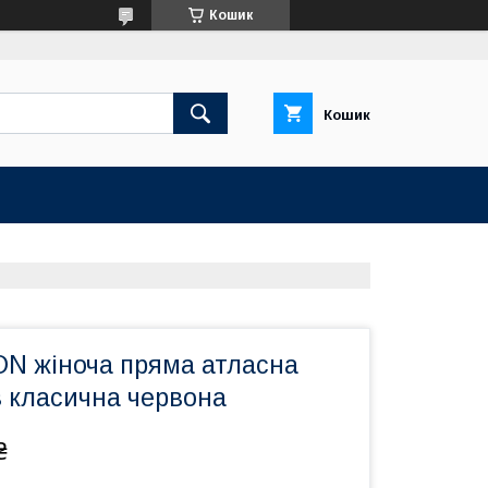
Кошик
Кошик
N жіноча пряма атласна
в класична червона
₴