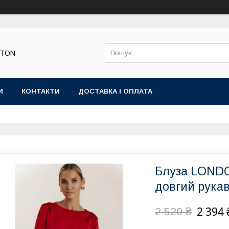
STON
И
КОНТАКТИ
ДОСТАВКА І ОПЛАТА
Блуза LONDO
довгий рука
2 394 
2 520 ₴