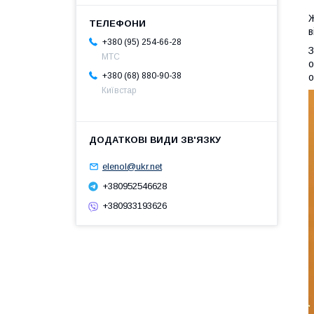
Ж
в
+380 (95) 254-66-28
З
МТС
о
+380 (68) 880-90-38
о
Київстар
elenol@ukr.net
+380952546628
+380933193626