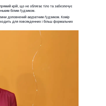
прямий крій, що не облягає тіло та забезпечує
еньким білим ґудзиком.
спини доповнений акуратним ґудзиком. Комір
ідходить для повсякденних і більш формальних