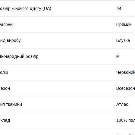
озмір жіночого одягу (UA)
44
Фасони
Прямий
ид виробу
Блузка
іжнародний розмір
M
олір
Червони
Сезон
Всесезо
ип тканини
Атлас
Склад
100% пол