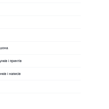
юшона
унків і принтів
ків і написів