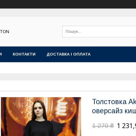
STON
И
КОНТАКТИ
ДОСТАВКА І ОПЛАТА
Толстовка Ak
оверсайз ки
1 231,
1 270 ₴