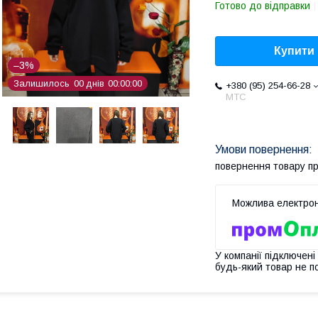
Готово до відправки
Купити
–3%
Залишилось
0
0
днів
0
0
0
0
0
0
+380 (95) 254-66-28
МТС
повернення товару п
У компанії підключені
будь-який товар не п