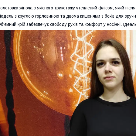
олстовка жіноча з якісного трикотажу утеплений флісом, який після
одель з круглою горловиною та двома кишенями з боків для зручно
б'ємний крій забезпечує свободу рухів та комфорт у носінні. Ідеа