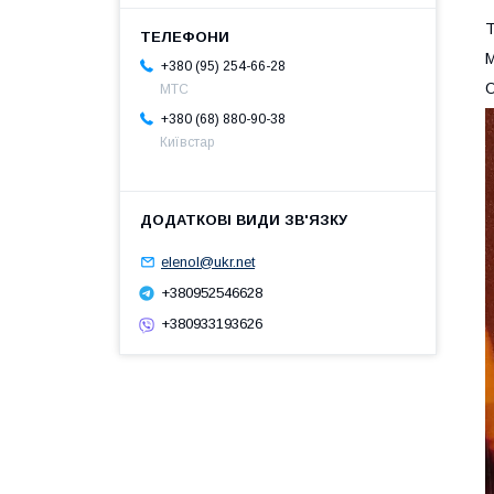
Т
М
+380 (95) 254-66-28
О
МТС
+380 (68) 880-90-38
Київстар
elenol@ukr.net
+380952546628
+380933193626