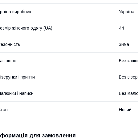
раїна виробник
Україна
озмір жіночого одягу (UA)
44
езонність
Зима
Капюшон
Без кап
ізерунки і принти
Без візер
алюнки і написи
Без малюн
Стан
Новий
нформація для замовлення