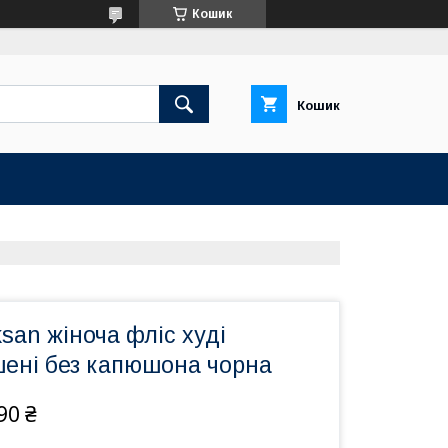
Кошик
Кошик
san жіноча фліс худі
шені без капюшона чорна
90 ₴