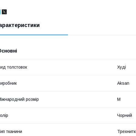
арактеристики
Основні
ид толстовок
Худі
иробник
Aksan
іжнародний розмір
M
олір
Чорний
ип тканини
Трехнитка