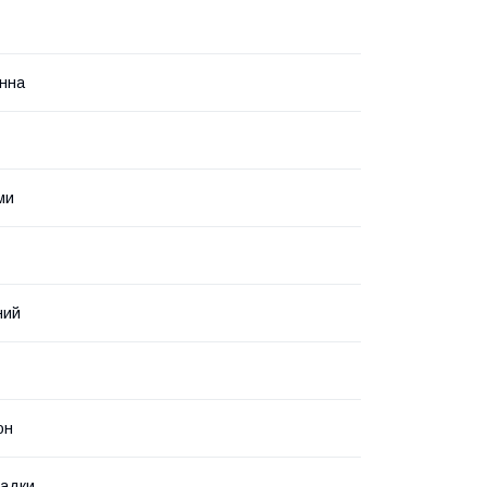
нна
ми
ний
он
ладки