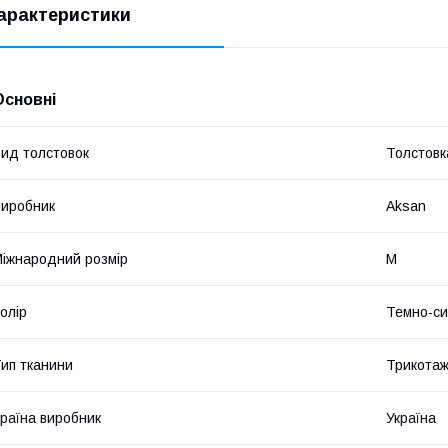
арактеристики
Основні
ид толстовок
Толстовк
иробник
Aksan
іжнародний розмір
M
олір
Темно-си
ип тканини
Трикота
раїна виробник
Україна