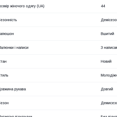
озмір жіночого одягу (UA)
44
езонність
Демісезо
Капюшон
Вшитий
алюнки і написи
З написа
Стан
Новий
тиль
Молодіж
овжина рукава
Довгий
Сезон
Демисез
атеріал підкладки
Без підк