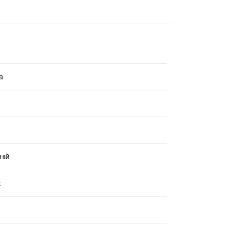
а
ній
ж