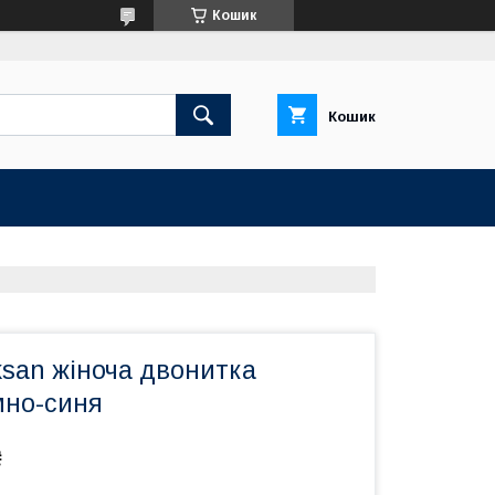
Кошик
Кошик
ksan жіноча двонитка
мно-синя
₴