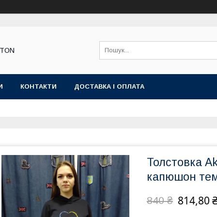
STON
И
КОНТАКТИ
ДОСТАВКА І ОПЛАТА
Толстовка A
капюшон те
814,80 
840 ₴