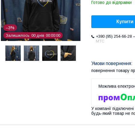
Готово до відправки
Купити
–3%
Залишилось
0
0
днів
0
0
0
0
0
0
+380 (95) 254-66-28
МТС
повернення товару п
У компанії підключені
будь-який товар не п