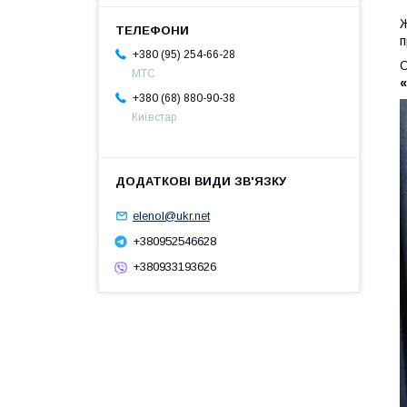
Ж
п
+380 (95) 254-66-28
О
МТС
«
+380 (68) 880-90-38
Київстар
elenol@ukr.net
+380952546628
+380933193626