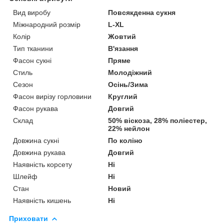
Вид виробу
Повсякденна сукня
Міжнародний розмір
L-XL
Колір
Жовтий
Тип тканини
В'язання
Фасон сукні
Пряме
Стиль
Молодіжний
Сезон
Осінь/Зима
Фасон вирізу горловини
Круглий
Фасон рукава
Довгий
Склад
50% віскоза, 28% поліестер,
22% нейлон
Довжина сукні
По коліно
Довжина рукава
Довгий
Наявність корсету
Ні
Шлейф
Ні
Стан
Новий
Наявність кишень
Ні
Приховати