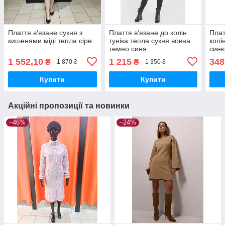
Плаття в'язане сукня з
Плаття в'язане до колін
Плат
кишенями міді тепла сіре
туніка тепла сукня вовна
колі
темно синя
синє
1 552,10
1 215
348
₴
₴
1 870 ₴
1 350 ₴
Купити
Купити
Акційні пропозиції та новинки
–46%
–24%