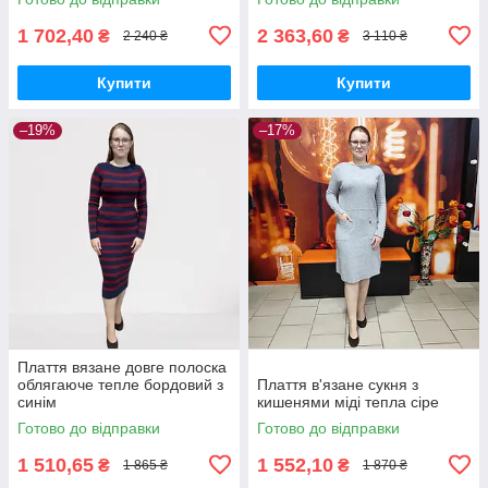
1 702,40
2 363,60
₴
₴
2 240 ₴
3 110 ₴
Купити
Купити
–19%
–17%
Плаття вязане довге полоска
облягаюче тепле бордовий з
Плаття в'язане сукня з
синім
кишенями міді тепла сіре
Готово до відправки
Готово до відправки
1 510,65
1 552,10
₴
₴
1 865 ₴
1 870 ₴