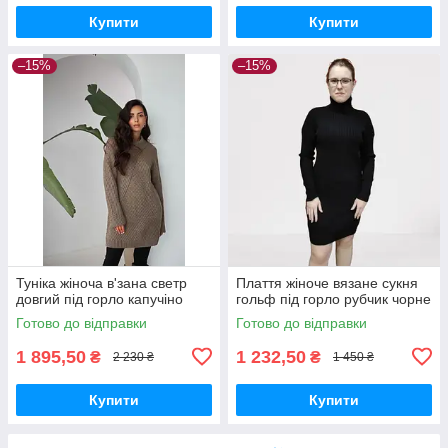
Купити
Купити
–15%
–15%
Туніка жіноча в'зана светр
Плаття жіноче вязане сукня
довгий під горло капучіно
гольф під горло рубчик чорне
Готово до відправки
Готово до відправки
1 895,50
1 232,50
₴
₴
2 230 ₴
1 450 ₴
Купити
Купити