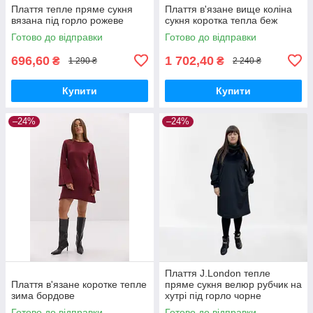
Плаття тепле пряме сукня
Плаття в'язане вище коліна
вязана під горло рожеве
сукня коротка тепла беж
Готово до відправки
Готово до відправки
696,60
1 702,40
₴
₴
1 290 ₴
2 240 ₴
Купити
Купити
–24%
–24%
Плаття J.London тепле
Плаття в'язане коротке тепле
пряме сукня велюр рубчик на
зима бордове
хутрі під горло чорне
Готово до відправки
Готово до відправки