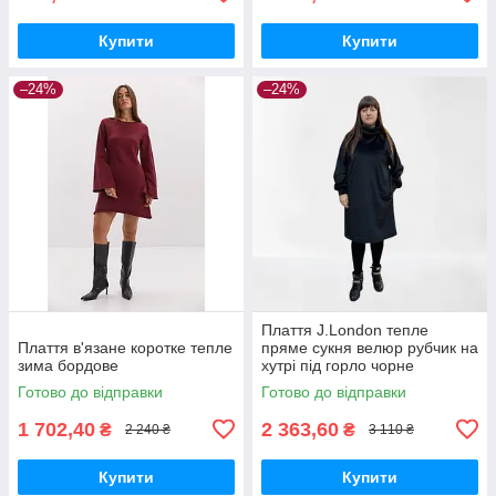
Купити
Купити
–24%
–24%
Плаття J.London тепле
Плаття в'язане коротке тепле
пряме сукня велюр рубчик на
зима бордове
хутрі під горло чорне
Готово до відправки
Готово до відправки
1 702,40
2 363,60
₴
₴
2 240 ₴
3 110 ₴
Купити
Купити