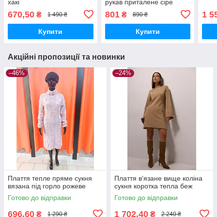
хакі
рукав приталене сіре
670,50
801
1 5
₴
₴
1 490 ₴
890 ₴
Купити
Купити
Акційні пропозиції та новинки
–46%
–24%
Плаття тепле пряме сукня
Плаття в'язане вище коліна
вязана під горло рожеве
сукня коротка тепла беж
Готово до відправки
Готово до відправки
696,60
1 702,40
₴
₴
1 290 ₴
2 240 ₴