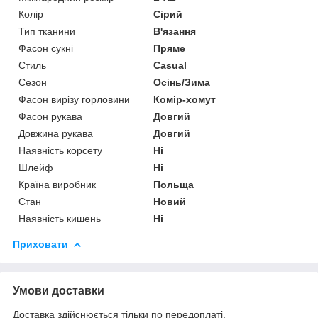
Колір
Сірий
Тип тканини
В'язання
Фасон сукні
Пряме
Стиль
Casual
Сезон
Осінь/Зима
Фасон вирізу горловини
Комір-хомут
Фасон рукава
Довгий
Довжина рукава
Довгий
Наявність корсету
Ні
Шлейф
Ні
Країна виробник
Польща
Стан
Новий
Наявність кишень
Ні
Приховати
Умови доставки
Доставка здійснюється тільки по передоплаті.