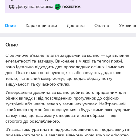
Доступна доставка
Опис
Характеристики
Доставка
Оплата
Умови п
Опис
Сіре жіноче в'язане плаття завдовжки за коліно — це втілення
елегантності та затишку. Виконане з м'якої та теплої пряжі,
воно ідеально підходить для прохолодних осінніх і зимових
днів. Плаття має довгі рукави, які забезпечують додаткове
тепло, і стильний комір-хомут, що додає образу нотку
вишуканості та сучасного стилю.
Універсальна довжина за коліно робить його придатним для
різних випадків: від повсякденних прогулянок до офісних
зустрічей або навіть вечер у затишних умовах. Нейтральний
сірий колір гармонійно поєднується з будь-якими аксесуарами
та взуттям, що дає змогу створювати різні образи — від
строгого до розслабленого.
В'язана текстура плаття підкреслює жіночність і додає відчуття
домашнього тепла, а завдяки вільному крою воно комфортно