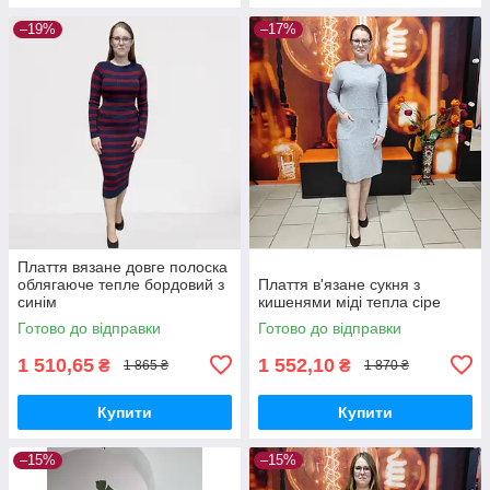
–19%
–17%
Плаття вязане довге полоска
облягаюче тепле бордовий з
Плаття в'язане сукня з
синім
кишенями міді тепла сіре
Готово до відправки
Готово до відправки
1 510,65
1 552,10
₴
₴
1 865 ₴
1 870 ₴
Купити
Купити
–15%
–15%