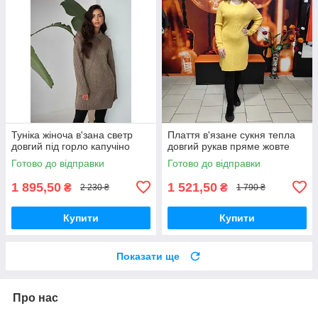
Туніка жіноча в'зана светр
Плаття в'язане сукня тепла
довгий під горло капучіно
довгий рукав пряме жовте
Готово до відправки
Готово до відправки
1 895,50
1 521,50
₴
₴
2 230 ₴
1 790 ₴
Купити
Купити
Показати ще
Про нас