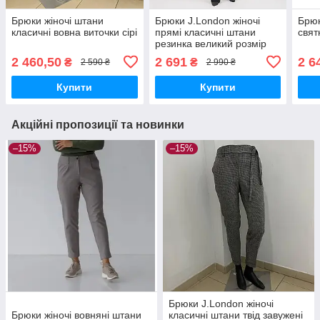
Брюки жіночі штани
Брюки J.London жіночі
Брюк
класичні вовна виточки сірі
прямі класичні штани
свят
резинка великий розмір
чорні
2 460,50
2 691
2 6
₴
₴
2 590 ₴
2 990 ₴
Купити
Купити
Акційні пропозиції та новинки
–15%
–15%
Брюки J.London жіночі
Брюки жіночі вовняні штани
класичні штани твід завужені