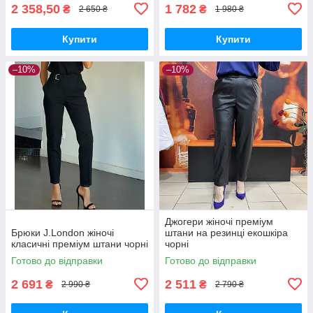
2 358,50
1 782
₴
₴
2 650 ₴
1 980 ₴
Купити
Купити
–10%
–10%
Джогери жіночі преміум
Брюки J.London жіночі
штани на резинці екошкіра
класичні преміум штани чорні
чорні
Готово до відправки
Готово до відправки
2 691
2 511
₴
₴
2 990 ₴
2 790 ₴