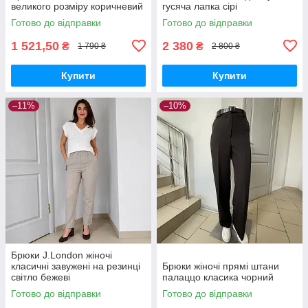
великого розміру коричневий
гусяча лапка сірі
Готово до відправки
Готово до відправки
1 521,50
2 380
₴
₴
1 790 ₴
2 800 ₴
Купити
Купити
–11%
–10%
Брюки J.London жіночі
класичні завужені на резинці
Брюки жіночі прямі штани
світло бежеві
палаццо класика чорний
Готово до відправки
Готово до відправки