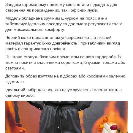
Завдяки стриманому прямому крою штани підходять для
створення як повсякденних, так і офісних луків.
Модель обладнана зручним шнурком на поясі, який
забезпечує ідеальну посадку та дає змогу регулювати талію
для максимального комфорту.
Чорний колір надає штанам універсальність, а якісний
матеріал гарантує їхню довговічність і привабливий вигляд
навіть після тривалого носіння.
Ці штани стануть базовим елементом вашого гардероба. Їх
можна носити з класичними сорочками, блузами, топами або
светрами.
Доповніть образ взуттям на підборах або кросівками залежно
від стилю.
Ідеальний вибір для тих, хто цінує зручність і елегантність в
одному виробі.