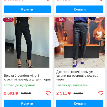
Купити
Купити
–10%
–10%
Джогери жіночі преміум
Брюки J.London жіночі
штани на резинці екошкіра
класичні преміум штани чорні
чорні
Готово до відправки
Готово до відправки
2 691
2 511
₴
₴
2 990 ₴
2 790 ₴
Купити
Купити