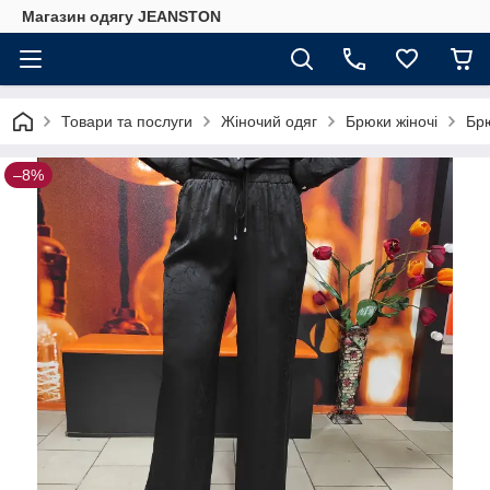
Магазин одягу JEANSTON
Товари та послуги
Жіночий одяг
Брюки жіночі
Брю
–8%