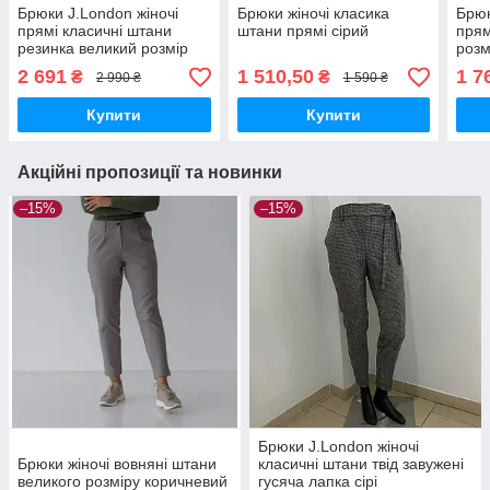
Брюки J.London жіночі
Брюки жіночі класика
Брюк
прямі класичні штани
штани прямі сірий
прям
резинка великий розмір
розм
чорні
2 691
1 510,50
1 7
₴
₴
2 990 ₴
1 590 ₴
Купити
Купити
Акційні пропозиції та новинки
–15%
–15%
Брюки J.London жіночі
Брюки жіночі вовняні штани
класичні штани твід завужені
великого розміру коричневий
гусяча лапка сірі