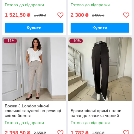
Готово до відправки
Готово до відправки
1 521,50
2 380
₴
₴
1 790 ₴
2 800 ₴
Купити
Купити
–11%
–10%
Брюки J.London жіночі
класичні завужені на резинці
Брюки жіночі прямі штани
світло бежеві
палаццо класика чорний
Готово до відправки
Готово до відправки
2 358,50
1 782
₴
₴
2 650 ₴
1 980 ₴