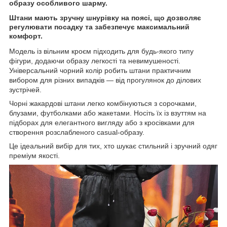
образу особливого шарму.
Штани мають зручну шнурівку на поясі, що дозволяє
регулювати посадку та забезпечує максимальний
комфорт.
Модель із вільним кроєм підходить для будь-якого типу
фігури, додаючи образу легкості та невимушеності.
Універсальний чорний колір робить штани практичним
вибором для різних випадків — від прогулянок до ділових
зустрічей.
Чорні жакардові штани легко комбінуються з сорочками,
блузами, футболками або жакетами. Носіть їх із взуттям на
підборах для елегантного вигляду або з кросівками для
створення розслабленого casual-образу.
Це ідеальний вибір для тих, хто шукає стильний і зручний одяг
преміум якості.