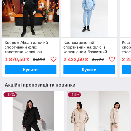
Костюм Aksan жіночий
Костюм жіночий
Кост
спортивний фліс
спортивний на флісі з
спор
толстовка капюшон
капюшоном блакитний
толс
чорний
мол
1 870,50
2 422,50
2 2
₴
₴
2 150 ₴
2 550 ₴
Купити
Купити
Акційні пропозиції та новинки
–13%
–13%