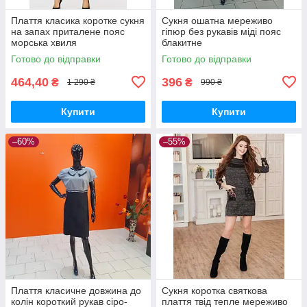
Плаття класика коротке сукня
Сукня ошатна мереживо
на запах приталене пояс
гіпюр без рукавів міді пояс
морська хвиля
блакитне
Готово до відправки
Готово до відправки
464,40
396
₴
₴
1 290 ₴
990 ₴
Купити
Купити
–60%
–55%
Плаття класичне довжина до
Сукня коротка святкова
колін короткий рукав сіро-
плаття твід тепле мереживо