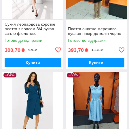
Сукня леопардова коротке
плаття з поясом 3/4 рукав
Плаття ошатне мереживо
світло фіолетове
пуш ап гіпюр до колін чорне
Готово до відправки
Готово до відправки
300,70
393,70
₴
₴
970 ₴
1 270 ₴
Купити
Купити
–64%
–60%