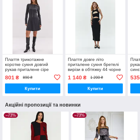
Плаття трикотажне
Плаття довге літо
Плат
коротке сукня довгий
приталене сукня бретелі
рука
рукав приталене сіре
вирізи в обтяжку 44 чорне
синє
801
1 140
535
₴
₴
890 ₴
1 200 ₴
Купити
Купити
Акційні пропозиції та новинки
–73%
–73%