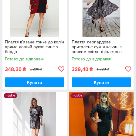
Плаття в'язане тонке до колін
Плаття леопардове
пряме довгий рукав синє з
приталене сукня кльош з
бордо
поясом світло-фіолетове
Готово до відправки
Готово до відправки
348,30
329,40
₴
₴
1 290 ₴
1 220 ₴
Купити
Купити
–69%
–69%