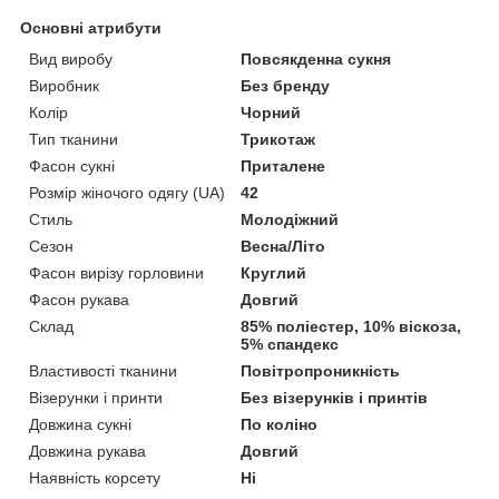
Основні атрибути
Вид виробу
Повсякденна сукня
Виробник
Без бренду
Колір
Чорний
Тип тканини
Трикотаж
Фасон сукні
Приталене
Розмір жіночого одягу (UA)
42
Стиль
Молодіжний
Сезон
Весна/Літо
Фасон вирізу горловини
Круглий
Фасон рукава
Довгий
Склад
85% поліестер, 10% віскоза,
5% спандекс
Властивості тканини
Повітропроникність
Візерунки і принти
Без візерунків і принтів
Довжина сукні
По коліно
Довжина рукава
Довгий
Наявність корсету
Ні