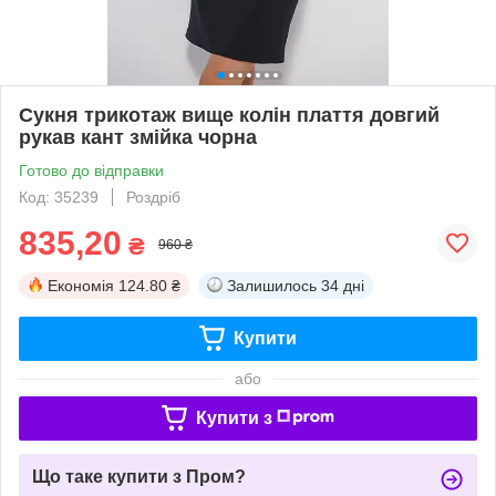
Сукня трикотаж вище колін плаття довгий
рукав кант змійка чорна
Готово до відправки
Код: 35239
Роздріб
835,20
₴
960 ₴
Економія
124.80 ₴
Залишилось
34 дні
Купити
або
Купити з
Що таке купити з Пром?