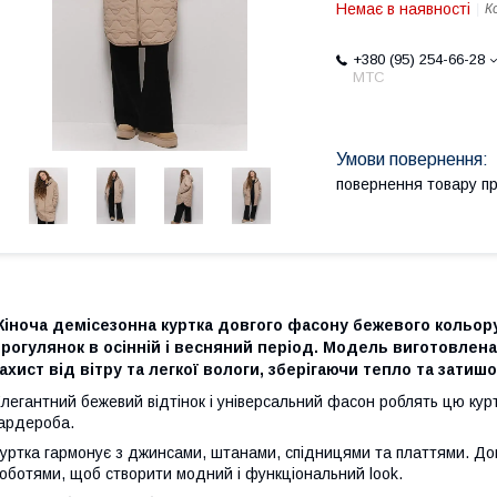
Немає в наявності
К
+380 (95) 254-66-28
МТС
повернення товару п
Жіноча демісезонна куртка
довгого фасону
бежевого кольор
рогулянок в осінній і весняний період. Модель виготовлена 
ахист від вітру та легкої вологи, зберігаючи тепло та затишо
легантний бежевий відтінок і універсальний фасон роблять цю ку
ардероба.
уртка гармонує з джинсами, штанами, спідницями та платтями. Доп
оботями, щоб створити модний і функціональний look.