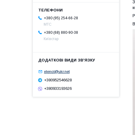
к
Р
+380 (95) 254-66-28
В
МТС
+380 (68) 880-90-38
Київстар
elenol@ukr.net
+380952546628
+380933193626