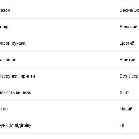
Сезон
Весна/Ос
олір
Бежевий
асон рукава
Довгий
Капюшон
Вшитий
ізерунки і принти
Без візер
ількість кишень
2 шт.
Стан
Новий
ункція підігріву
Ні