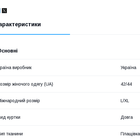
арактеристики
Основні
раїна виробник
Україна
озмір жіночого одягу (UA)
42/44
іжнародний розмір
L/XL
ид куртки
Довга
ип тканини
Плащівка