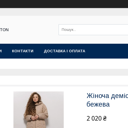
STON
И
КОНТАКТИ
ДОСТАВКА І ОПЛАТА
Жіноча деміс
бежева
2 020 ₴