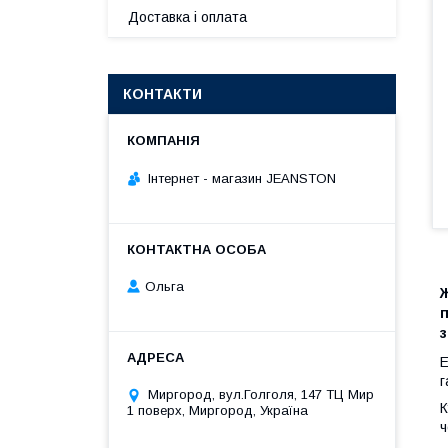
Доставка і оплата
КОНТАКТИ
Інтернет - магазин JEANSTON
Ольга
п
з
Е
г
Миргород, вул.Голголя, 147 ТЦ Мир
К
1 поверх, Миргород, Україна
ч