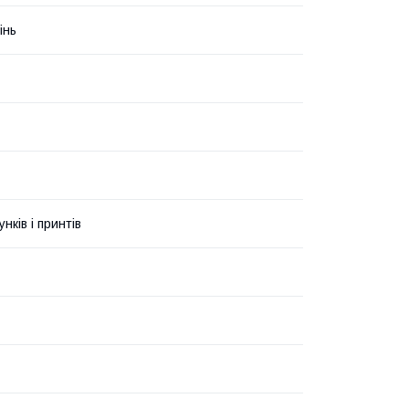
інь
унків і принтів