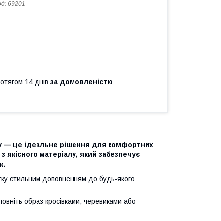
од:
69201
ротягом 14 днів
за домовленістю
у — це ідеальне рішення для комфортних
з якісного матеріалу, який забезпечує
к.
ртку стильним доповненням до будь-якого
овніть образ кросівками, черевиками або