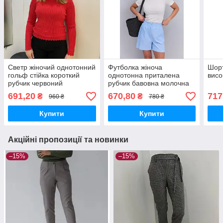
Светр жіночий однотонний
Футболка жіноча
Шорт
гольф стійка короткий
однотонна приталена
висо
рубчик червоний
рубчик бавовна молочна
691,20
670,80
717
₴
₴
960 ₴
780 ₴
Купити
Купити
Акційні пропозиції та новинки
–15%
–15%