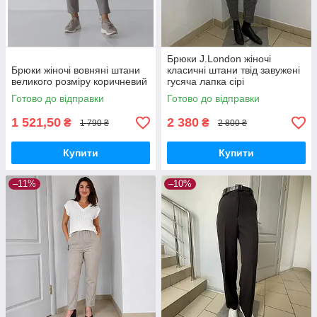
Брюки J.London жіночі
Брюки жіночі вовняні штани
класичні штани твід завужені
великого розміру коричневий
гусяча лапка сірі
Готово до відправки
Готово до відправки
1 521,50
2 380
₴
₴
1 790 ₴
2 800 ₴
Купити
Купити
–11%
–10%