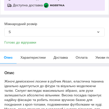
Доступна доставка
Міжнародний розмір
S
Готово до відправки
Опис
Характеристики
Доставка
Оплата
Умови п
Опис
Жіночі демісезонні лосини в рубчик Aksan, еластична тканина
ідеально адаптується до фігури та візуально моделюючи
талію. Силует виглядає максимально зібрано, але рухи
залишаються абсолютно вільними. Висока посадка гарантує
надійну фіксацію та робить лосини зручною базою для
поєднання з кроп-топами, подовженими футболками чи худі.
Модель легко вписується в гардероб і чудово підходить для