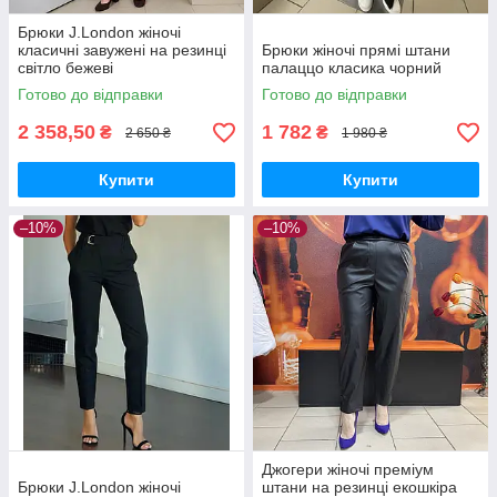
Брюки J.London жіночі
класичні завужені на резинці
Брюки жіночі прямі штани
світло бежеві
палаццо класика чорний
Готово до відправки
Готово до відправки
2 358,50
1 782
₴
₴
2 650 ₴
1 980 ₴
Купити
Купити
–10%
–10%
Джогери жіночі преміум
Брюки J.London жіночі
штани на резинці екошкіра