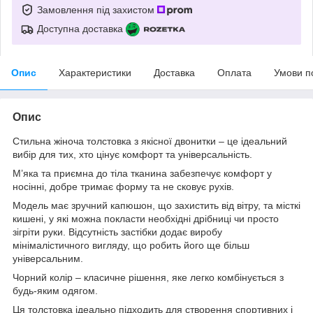
Замовлення під захистом
Доступна доставка
Опис
Характеристики
Доставка
Оплата
Умови п
Опис
Стильна жіноча толстовка з якісної двонитки – це ідеальний
вибір для тих, хто цінує комфорт та універсальність.
М’яка та приємна до тіла тканина забезпечує комфорт у
носінні, добре тримає форму та не сковує рухів.
Модель має зручний капюшон, що захистить від вітру, та місткі
кишені, у які можна покласти необхідні дрібниці чи просто
зігріти руки. Відсутність застібки додає виробу
мінімалістичного вигляду, що робить його ще більш
універсальним.
Чорний колір – класичне рішення, яке легко комбінується з
будь-яким одягом.
Ця толстовка ідеально підходить для створення спортивних і