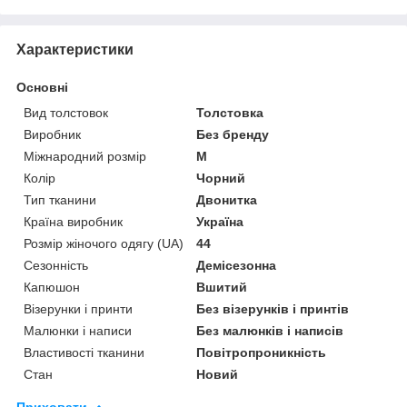
Характеристики
Основні
Вид толстовок
Толстовка
Виробник
Без бренду
Міжнародний розмір
M
Колір
Чорний
Тип тканини
Двонитка
Країна виробник
Україна
Розмір жіночого одягу (UA)
44
Сезонність
Демісезонна
Капюшон
Вшитий
Візерунки і принти
Без візерунків і принтів
Малюнки і написи
Без малюнків і написів
Властивості тканини
Повітропроникність
Стан
Новий
Приховати