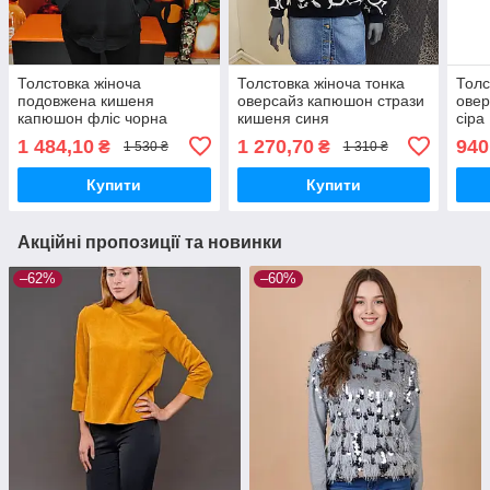
Толстовка жіноча
Толстовка жіноча тонка
Толс
подовжена кишеня
оверсайз капюшон стрази
овер
капюшон фліс чорна
кишеня синя
сіра
1 484,10
1 270,70
940
₴
₴
1 530 ₴
1 310 ₴
Купити
Купити
Акційні пропозиції та новинки
–62%
–60%