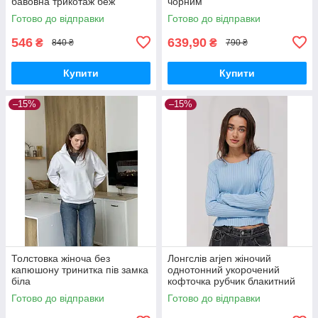
бавовна трикотаж беж
чорним
Готово до відправки
Готово до відправки
546
639,90
₴
₴
840 ₴
790 ₴
Купити
Купити
–15%
–15%
Толстовка жіноча без
Лонгслів arjen жіночий
капюшону тринитка пів замка
однотонний укорочений
біла
кофточка рубчик блакитний
Готово до відправки
Готово до відправки