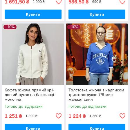
1 691,50
586,50
₴
₴
1 990 ₴
690 ₴
Купити
Купити
–10%
–10%
Кофта жіноча прямий крій
Толстовка жіноча з надписом
довгий рукав на блискавці
трикотаж рукав 7/8 мис
молочна
манжет синя
Готово до відправки
Готово до відправки
1 251
1 224
₴
₴
1 390 ₴
1 360 ₴
Купити
Купити