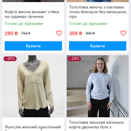
Толстовка жіноча з паєтками
Кофта жіноча вельвет стійка
тонка блискуча без капюшона
на гудзиках гірчична
сіра
Готово до відправки
Готово до відправки
285
356
₴
₴
750 ₴
890 ₴
Купити
Купити
–35%
–19%
Толстовка женская капюшон
Лонгслів жіночий однотонний
кофта двонитка біла з