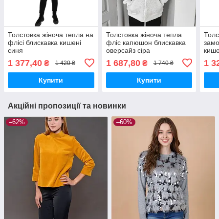
Толстовка жіноча тепла на
Толстовка жіноча тепла
Толс
флісі блискавка кишені
фліс капюшон блискавка
замо
синя
оверсайз сіра
кише
1 377,40
1 687,80
1 3
₴
₴
1 420 ₴
1 740 ₴
Купити
Купити
Акційні пропозиції та новинки
–62%
–60%