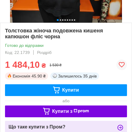
Толстовка жіноча подовжена кишеня
капюшон фліс чорна
Готово до відправки
Код: 22.1739
Роздріб
1 484,10
₴
1 530 ₴
Економія
45.90 ₴
Залишилось
35 днів
Купити
або
Купити з
Що таке купити з Пром?