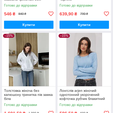
Готово до відправки
Готово до відправки
546
639,90
₴
₴
840 ₴
790 ₴
Купити
Купити
–15%
–15%
Толстовка жіноча без
Лонгслів arjen жіночий
капюшону тринитка пів замка
однотонний укорочений
біла
кофточка рубчик блакитний
Готово до відправки
Готово до відправки