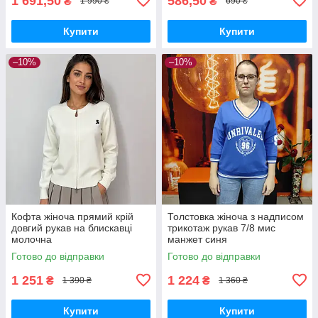
1 691,50
586,50
₴
₴
1 990 ₴
690 ₴
Купити
Купити
–10%
–10%
Кофта жіноча прямий крій
Толстовка жіноча з надписом
довгий рукав на блискавці
трикотаж рукав 7/8 мис
молочна
манжет синя
Готово до відправки
Готово до відправки
1 251
1 224
₴
₴
1 390 ₴
1 360 ₴
Купити
Купити