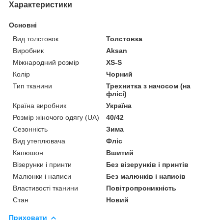
Характеристики
Основні
Вид толстовок
Толстовка
Виробник
Aksan
Міжнародний розмір
XS-S
Колір
Чорний
Тип тканини
Трехнитка з начосом (на
флісі)
Країна виробник
Україна
Розмір жіночого одягу (UA)
40/42
Сезонність
Зима
Вид утеплювача
Фліс
Капюшон
Вшитий
Візерунки і принти
Без візерунків і принтів
Малюнки і написи
Без малюнків і написів
Властивості тканини
Повітропроникність
Стан
Новий
Приховати