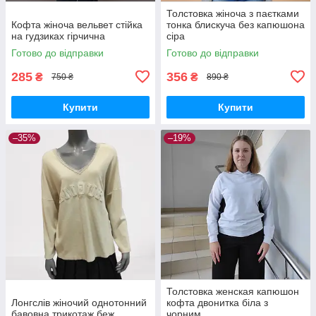
Толстовка жіноча з паєтками
Кофта жіноча вельвет стійка
тонка блискуча без капюшона
на гудзиках гірчична
сіра
Готово до відправки
Готово до відправки
285
356
₴
₴
750 ₴
890 ₴
Купити
Купити
–35%
–19%
Толстовка женская капюшон
Лонгслів жіночий однотонний
кофта двонитка біла з
бавовна трикотаж беж
чорним