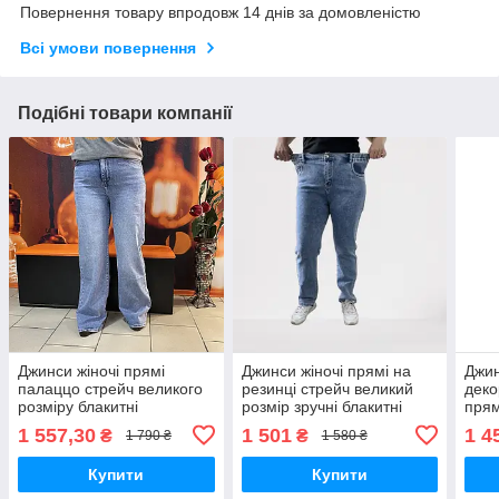
Повернення товару впродовж 14 днів за домовленістю
Всі умови повернення
Подібні товари компанії
Джинси жіночі прямі
Джинси жіночі прямі на
Джин
палаццо стрейч великого
резинці стрейч великий
деко
розміру блакитні
розмір зручні блакитні
прям
1 557,30
1 501
1 4
₴
₴
1 790 ₴
1 580 ₴
Купити
Купити