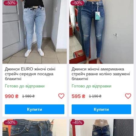
–50%
–50%
Джинси EURO жіночі скіні
Джинси жіночі американка
стрейч середня посадка
стрейч рване коліно завужені
блакитні
блакитні
Готово до відправки
Готово до відправки
990
595
₴
₴
1 980 ₴
1 190 ₴
Купити
Купити
–50%
–45%