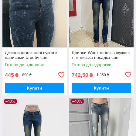
Джинси жіночі скіні вузькі з
Джинси Woox жіночі завужені
написами стрейч сині
тінт низька посадка сині
Готово до відправки
Готово до відправки
445
742,50
₴
₴
890 ₴
1 350 ₴
Купити
Купити
–40%
–40%