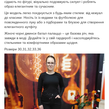
сідають по фігурі, візуально подовжують силует і роблять
образ елегантним та сучасним.
Ця модель легко поєднується з будь-яким стилем: від кежуал
до класики. Носіть їх із кедами та футболкою для
повсякденного луку або з підборами та блузою для створення
елегантного аутфіту.
Жіночі чорні джинси батал палаццо – це базова річ, яка
завжди в моді. Додайте їх у свій гардероб і насолоджуйтесь
стильними та комфортними образами щодня.
Розміри 30,31,32,33,36