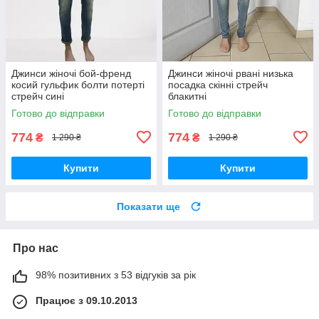
Джинси жіночі бой-френд
Джинси жіночі рвані низька
косий гульфик болти потерті
посадка скінні стрейч
стрейч сині
блакитні
Готово до відправки
Готово до відправки
774
774
₴
₴
1 290 ₴
1 290 ₴
Купити
Купити
Показати ще
Про нас
98% позитивних з 53 відгуків за рік
Працює з 09.10.2013