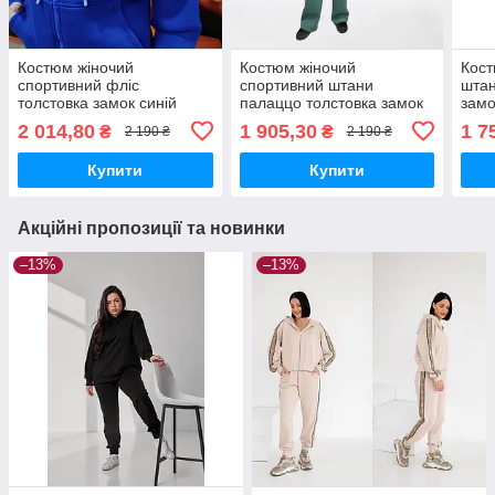
Костюм жіночий
Костюм жіночий
Кост
спортивний фліс
спортивний штани
штан
толстовка замок синій
палаццо толстовка замок
замо
м'ятний
2 014,80
1 905,30
1 7
₴
₴
2 190 ₴
2 190 ₴
Купити
Купити
Акційні пропозиції та новинки
–13%
–13%