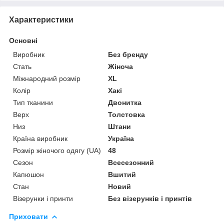
Характеристики
Основні
Виробник
Без бренду
Стать
Жіноча
Міжнародний розмір
XL
Колір
Хакі
Тип тканини
Двонитка
Верх
Толстовка
Низ
Штани
Країна виробник
Україна
Розмір жіночого одягу (UA)
48
Сезон
Всесезонний
Капюшон
Вшитий
Стан
Новий
Візерунки і принти
Без візерунків і принтів
Приховати